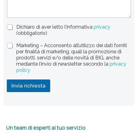
t
t
a
g
e
l
s
i
P
Dichiaro di aver letto l'informativa
privacy
+
r
r
(obbligatorio)
i
1
i
c
v
S
Marketing – Acconsento all’utilizzo dei dati forniti
h
a
c
per finalità di marketing, quali la promozione di
i
c
e
prodotti, servizi e/o delle novità di BIG, anche
e
y
l
mediante l’invio di newsletter secondo la
privacy
s
P
t
policy
t
o
a
a
l
M
i
Invia richiesta
a
c
r
y
k
*
e
t
i
n
Un team di esperti al tuo servizio
g