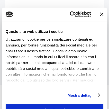
Big Emotions
Tecnologia che utilizza rilevazione facciale
per analizzare le risposte emotive a stimoli
Questo sito web utilizza i cookie
visivi, ideale per sviluppare campagne
Utilizziamo i cookie per personalizzare contenuti ed
pubblicitarie e nuovi concetti comunicativi.
annunci, per fornire funzionalità dei social media e per
analizzare il nostro traffico. Condividiamo inoltre
informazioni sul modo in cui utilizzi il nostro sito con i
nostri partner che si occupano di analisi dei dati web,
pubblicità e social media, i quali potrebbero combinarle
con altre informazioni che hai fornito loro o che hanno
raccolto dal tuo utilizzo dei loro servizi. Per maggiori
dettagli e per conoscere le caratteristiche dei vari cookie
utilizzati si invita a pendere visione
cookie policy
.
Mostra dettagli
Contattaci per avere maggiori
informazioni e migliorare la tua