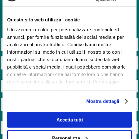
determinata e innovativa unisciti a noi per far crescere
questa storia imprenditoriale.
Questo sito web utilizza i cookie
Utilizziamo i cookie per personalizzare contenuti ed
annunci, per fornire funzionalità dei social media e per
N
analizzare il nostro traffico. Condividiamo inoltre
o
informazioni sul modo in cui utilizzi il nostro sito con i
m
e
C
nostri partner che si occupano di analisi dei dati web,
*
o
pubblicità e social media, i quali potrebbero combinarle
g
con altre informazioni che hai fornito loro o che hanno
n
raccolto dal tuo utilizzo dei loro servizi. Per maggiori
E
o
m
m
dettagli e per conoscere le caratteristiche dei vari cookie
a
e
utilizzati si invita a pendere visione
cookie policy
.
i
*
T
Mostra dettagli
l
e
U
*
l
n
e
Accetta tutti
i
T
f
i
o
t
t
n
e
Personalizza