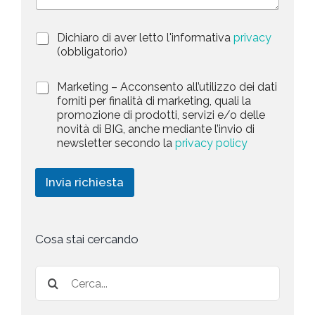
z
t
i
a
P
Dichiaro di aver letto l'informativa
privacy
o
r
n
(obbligatorio)
t
i
e
e
v
d
M
Marketing – Acconsento all’utilizzo dei dati
s
a
e
a
forniti per finalità di marketing, quali la
c
l
+
r
promozione di prodotti, servizi e/o delle
y
l
1
k
novità di BIG, anche mediante l’invio di
P
a
e
newsletter secondo la
privacy policy
o
r
t
l
i
i
i
c
n
Invia richiesta
c
h
g
y
i
*
e
s
t
Cosa stai cercando
a
*