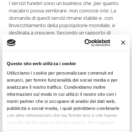
I servizi funebri sono un business che, per quanto
macabro possa sembrare, non conosce crisi. La
domanda di questi servizi rimane stabile e, con
l’invecchiamento della popolazione mondiale, è
destinata a crescere. Secondo un rapporto di
IBISWorld, l’industria dei servizi funebri ha
generato ricavi per oltre 20 miliardi di dollari solo
negli Stati Uniti nel 2020, con una crescita stabile
prevista per i prossimi anni.
Questo sito web utilizza i cookie
Utilizziamo i cookie per personalizzare contenuti ed
La crescita costante di Service
annunci, per fornire funzionalità dei social media e per
Corporation International (SCI)
analizzare il nostro traffico. Condividiamo inoltre
informazioni sul modo in cui utilizzi il nostro sito con i
nostri partner che si occupano di analisi dei dati web,
Service Corporation International (SCI), la più
pubblicità e social media, i quali potrebbero combinarle
grande azienda di servizi funebri del Nord America,
con altre informazioni che hai fornito loro o che hanno
ha mantenuto una crescita costante nel corso
raccolto dal tuo utilizzo dei loro servizi. Per maggiori
degli anni grazie alla sua capacità di offrire servizi
dettagli e per conoscere le caratteristiche dei vari cookie
personalizzati e all’adozione di nuove tecnologie.