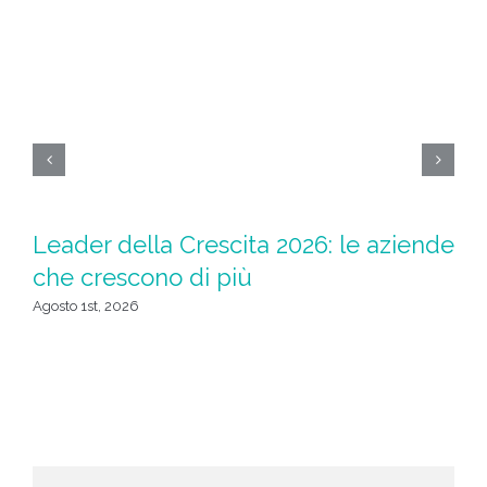
Leader della Crescita 2026: le aziende
M
che crescono di più
Sp
t
Agosto 1st, 2026
Lug