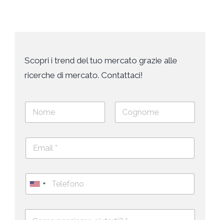
Scopri i trend del tuo mercato grazie alle
ricerche di mercato. Contattaci!
N
o
m
Nome
Cognome
e
E
e
m
c
a
o
i
g
T
l
n
e
U
*
o
l
*
m
n
e
e
i
D
f
*