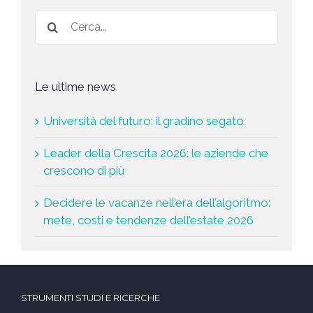
*
Le ultime news
Università del futuro: il gradino segato
Leader della Crescita 2026: le aziende che
crescono di più
Decidere le vacanze nell’era dell’algoritmo:
mete, costi e tendenze dell’estate 2026
STRUMENTI STUDI E RICERCHE