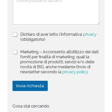
e
o
t
s
n
e
c
o
d
r
i
S
z
t
i
a
P
Dichiaro di aver letto l'informativa
privacy
o
r
n
(obbligatorio)
t
i
e
e
v
d
M
Marketing – Acconsento all’utilizzo dei dati
s
a
e
a
forniti per finalità di marketing, quali la
c
l
+
r
promozione di prodotti, servizi e/o delle
y
l
1
k
novità di BIG, anche mediante l’invio di
P
a
e
newsletter secondo la
privacy policy
o
r
t
l
i
i
i
c
n
Invia richiesta
c
h
g
y
i
*
e
s
t
Cosa stai cercando
a