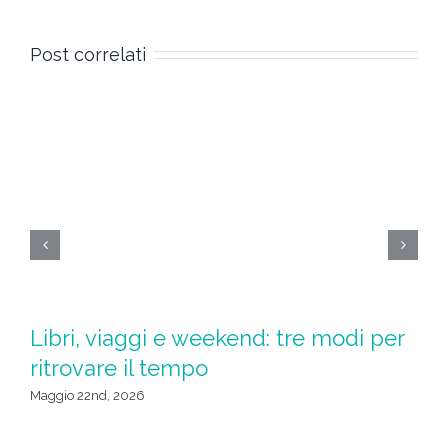
Post correlati
Libri, viaggi e weekend: tre modi per
S
ritrovare il tempo
in
Maggio 22nd, 2026
Mar