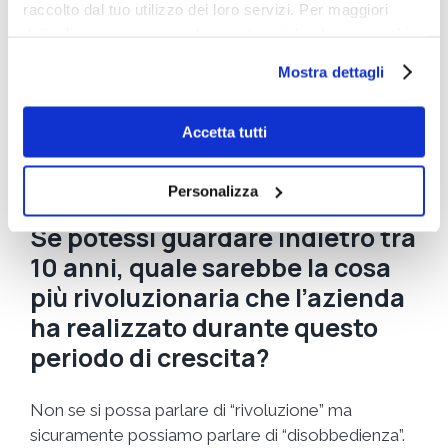
susseguirsi incalzante di immagini e suoni, tipico dei
raccolto dal tuo utilizzo dei loro servizi. Per maggiori
dettagli e per conoscere le caratteristiche dei vari cookie
film di azione e fantascienza, mi fanno
utilizzati si invita a pendere visione
cookie policy
.
addormentare velocemente (
al “tu tun” di NETFLIX
Mostra dettagli
già dormo
). Questo per dire che prevedo una lenta
accelerazione che vedrà BIG come uno dei punti di
Accetta tutti
eccellenza italiana per quanto riguarda il settore
delle ricerche di mercato e dell’innovazione
continua.
Personalizza
Se potessi guardare indietro tra
10 anni, quale sarebbe la cosa
più rivoluzionaria che l’azienda
ha realizzato durante questo
periodo di crescita?
Non se si possa parlare di “rivoluzione” ma
sicuramente possiamo parlare di “disobbedienza”.