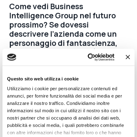
Come vedi Business
Intelligence Group nel futuro
prossimo? Se dovessi
descrivere l’azienda come un
personaggio di fantascienza,
quale sarebbe e perché? E
quale sarebbe la sua avventura
più audace nel futuro?
Questo sito web utilizza i cookie
La domanda è molto bella ma non sono un
Utilizziamo i cookie per personalizzare contenuti ed
“amante” dei film di fantascienza. Preferisco i
film
annunci, per fornire funzionalità dei social media e per
d’essai
, dove la velocità di pensiero nel guardare il
analizzare il nostro traffico. Condividiamo inoltre
lento susseguirsi dei fotogrammi è più veloce delle
informazioni sul modo in cui utilizzi il nostro sito con i
lente immagini che vengono proiettate sullo
nostri partner che si occupano di analisi dei dati web,
schermo. Paradossalmente, più sono lente le
pubblicità e social media, i quali potrebbero combinarle
immagini e più riesco a rimanere sveglio. Il
con altre informazioni che hai fornito loro o che hanno