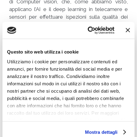
di Computer vision, che, come abbiamo visto,
applicano l’AI e il deep learning in telecamere e
sensori per effettuare ispezioni sulla qualità dei
prodotti e sui processi e svolgere manutenzione
predittiva.
Essendo strettamente connessa con l’IoT, la
Questo sito web utilizza i cookie
Computer vision è
molto efficace
nell’abbinamento col digital twin
. Un gemello
Utilizziamo i cookie per personalizzare contenuti ed
digitale è una replica virtuale di risorse fisiche,
annunci, per fornire funzionalità dei social media e per
potenziali ed effettive, equivalenti a oggetti,
analizzare il nostro traffico. Condividiamo inoltre
informazioni sul modo in cui utilizzi il nostro sito con i
processi, persone, luoghi, infrastrutture, sistemi e
nostri partner che si occupano di analisi dei dati web,
dispositivi. Il digital twin può servire, per esempio,
pubblicità e social media, i quali potrebbero combinarle
nella progettazione e prototipazione: permette di
con altre informazioni che hai fornito loro o che hanno
svolgere i test in modo più accurato e veloce,
raccolto dal tuo utilizzo dei loro servizi. Per maggiori
verificando il prodotto prima che vada in
dettagli e per conoscere le caratteristiche dei vari cookie
produzione e accelerando il time to market,
utilizzati si invita a pendere visione
cookie policy
.
mentre la Computer vision sorveglia il processo
Mostra dettagli