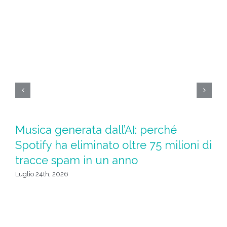
Ad
Musica generata dall’AI: perché
l
Spotify ha eliminato oltre 75 milioni di
tracce spam in un anno
Giu
Luglio 24th, 2026