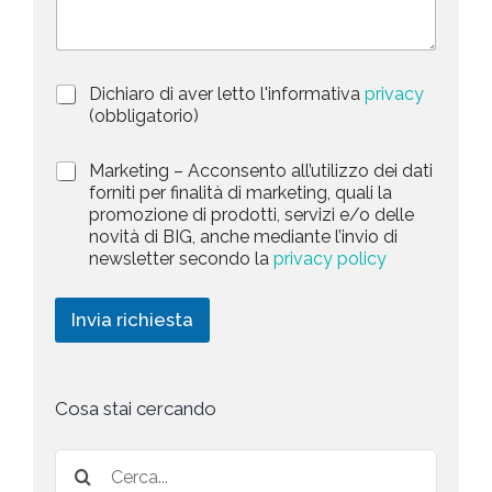
n
r
t
i
z
r
i
y
P
Dichiaro di aver letto l'informativa
privacy
o
s
r
n
(obbligatorio)
i
e
e
v
d
l
M
Marketing – Acconsento all’utilizzo dei dati
a
e
a
forniti per finalità di marketing, quali la
e
c
l
r
promozione di prodotti, servizi e/o delle
y
l
c
k
novità di BIG, anche mediante l’invio di
P
a
t
e
newsletter secondo la
privacy policy
o
r
t
e
l
i
i
i
c
d
n
Invia richiesta
c
h
g
y
i
*
e
s
t
Cosa stai cercando
a
*