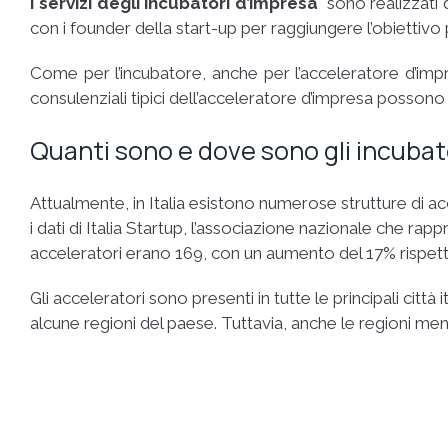
I servizi degli incubatori d’impresa
sono realizzati d
con i founder della start-up per raggiungere l’obiettivo 
Come per l’incubatore, anche per l’acceleratore d’impr
consulenziali tipici dell’acceleratore d’impresa possono
Quanti sono e dove sono gli incubatori
Attualmente, in Italia esistono numerose strutture di acc
i dati di Italia Startup, l’associazione nazionale che rapp
acceleratori erano 169, con un aumento del 17% rispett
Gli acceleratori sono presenti in tutte le principali cit
alcune regioni del paese. Tuttavia, anche le regioni m