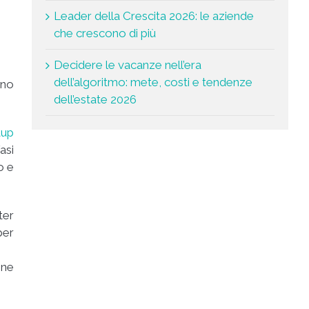
Leader della Crescita 2026: le aziende
che crescono di più
Decidere le vacanze nell’era
dell’algoritmo: mete, costi e tendenze
ano
dell’estate 2026
tup
asi
o e
ter
per
one