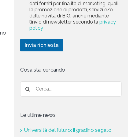
a
dati forniti per finalità di marketing, quali
c
l
r
la promozione di prodotti, servizi e/o
y
l
k
delle novità di BIG, anche mediante
P
a
e
l’invio di newsletter secondo la
privacy
o
r
t
l
policy
i
i
ono
i
c
n
c
h
g
Invia richiesta
y
i
*
e
s
t
a
Cosa stai cercando
*
Le ultime news
Università del futuro: il gradino segato