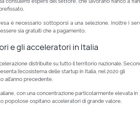
a consulenti esperti del settore, che lavorano fianco a fia
prefissato.
esa è necessario sottoporsi a una selezione. Inoltre i serv
 essere sia gratuiti che a pagamento.
 e gli acceleratori in Italia
elerazione distribuite su tutto il territorio nazionale. Seco
resenta l’ecosistema delle startup in Italia, nel 2020 gli
o all’anno precedente.
tà italiane, con una concentrazione particolarmente elevata in
eno popolose ospitano acceleratori di grande valore.