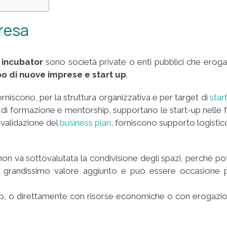
resa
 incubator
sono società private o enti pubblici che erog
po di nuove imprese e start up
.
 forniscono, per la struttura organizzativa e per target di
star
di formazione e mentorship, supportano le start-up nelle f
e validazione del
business plan
, forniscono supporto logistic
 non va sottovalutata la condivisione degli spazi, perché po
un grandissimo valore aggiunto e può essere occasione 
-up, o direttamente con risorse economiche o con erogazi