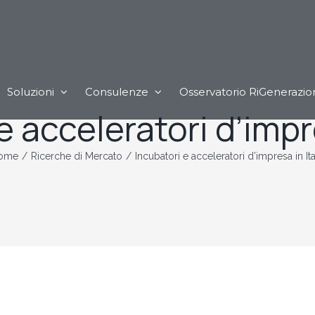
Soluzioni
Consulenze
Osservatorio RiGenerazio
e acceleratori d’impre
ome
/
Ricerche di Mercato
/
Incubatori e acceleratori d’impresa in Ita