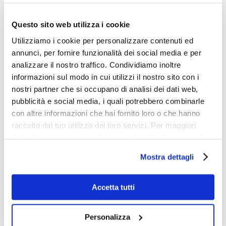
Le
preferenze dei consumatori nel settore
Questo sito web utilizza i cookie
delle bevande alcoliche
sono influenzate da
Utilizziamo i cookie per personalizzare contenuti ed
diversi fattori. Alcuni consumatori prediligono
annunci, per fornire funzionalità dei social media e per
prodotti locali e artigianali, mentre altri sono
analizzare il nostro traffico. Condividiamo inoltre
attratti da marche internazionali ben note. Alcuni
informazioni sul modo in cui utilizzi il nostro sito con i
cercano bevande alcoliche leggere, mentre altri
nostri partner che si occupano di analisi dei dati web,
preferiscono prodotti più forti e complessi. I
pubblicità e social media, i quali potrebbero combinarle
consumatori sono sempre più attenti alla qualità
con altre informazioni che hai fornito loro o che hanno
dei prodotti che acquistano, alla sostenibilità e
raccolto dal tuo utilizzo dei loro servizi. Per maggiori
all’impatto ambientale delle aziende produttrici.
dettagli e per conoscere le caratteristiche dei vari cookie
Inoltre, la presentazione dei prodotti, il branding e
utilizzati si invita a pendere visione
cookie policy
.
Mostra dettagli
la comunicazione svolgono un ruolo
fondamentale nel coinvolgimento dei consumatori
e nell’acquisto delle bevande alcoliche.
Accetta tutti
Personalizza