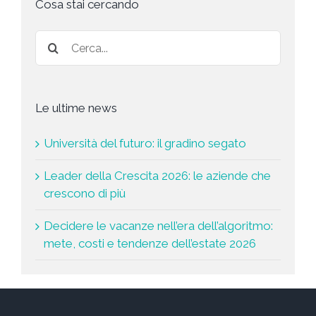
t
Cosa stai cercando
a
*
Le ultime news
Università del futuro: il gradino segato
Leader della Crescita 2026: le aziende che
crescono di più
Decidere le vacanze nell’era dell’algoritmo:
mete, costi e tendenze dell’estate 2026