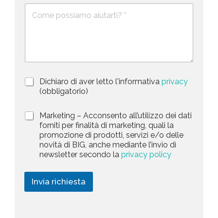
e
i
D
f
*
e
o
t
s
n
e
c
o
d
r
i
S
z
t
i
a
P
Dichiaro di aver letto l'informativa
privacy
o
r
n
(obbligatorio)
t
i
e
e
v
d
M
Marketing – Acconsento all’utilizzo dei dati
s
a
e
a
forniti per finalità di marketing, quali la
c
l
+
r
promozione di prodotti, servizi e/o delle
y
l
1
k
novità di BIG, anche mediante l’invio di
P
a
e
newsletter secondo la
privacy policy
o
r
t
l
i
i
i
c
n
Invia richiesta
c
h
g
y
i
*
e
s