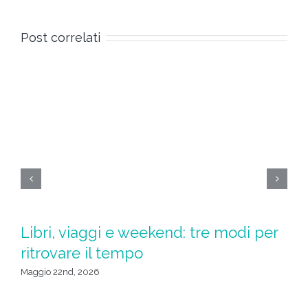
Post correlati
Libri, viaggi e weekend: tre modi per
S
ritrovare il tempo
u
da
Maggio 22nd, 2026
Apr