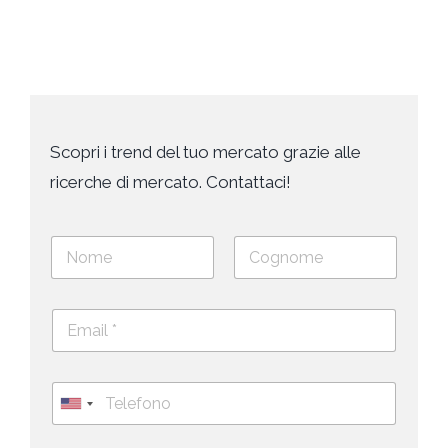
Scopri i trend del tuo mercato grazie alle
ricerche di mercato. Contattaci!
N
o
m
Nome
Cognome
e
E
e
m
c
a
o
i
g
T
l
n
e
U
*
o
l
*
m
n
e