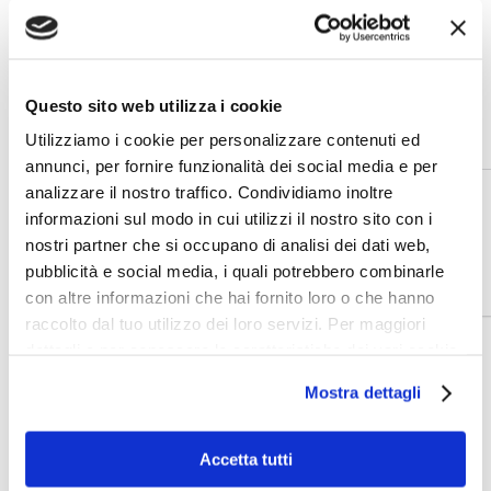
Vorresti saperne di più e come può essere
applicato al tuo mondo aziendale? Sentiti
libero di contattare il nostro team tutte le
volte che ne hai bisogno. Ti aspettiamo!
Questo sito web utilizza i cookie
.
Utilizziamo i cookie per personalizzare contenuti ed
annunci, per fornire funzionalità dei social media e per
analizzare il nostro traffico. Condividiamo inoltre
informazioni sul modo in cui utilizzi il nostro sito con i
nostri partner che si occupano di analisi dei dati web,
pubblicità e social media, i quali potrebbero combinarle
con altre informazioni che hai fornito loro o che hanno
raccolto dal tuo utilizzo dei loro servizi. Per maggiori
dettagli e per conoscere le caratteristiche dei vari cookie
utilizzati si invita a pendere visione
cookie policy
.
Mostra dettagli
Di
Redazione Online
|
Marzo 12th, 2022
|
Categorie:
Intelligenza
Accetta tutti
Artificiale