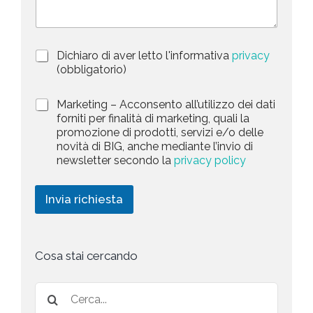
d
r
i
S
z
t
i
a
P
Dichiaro di aver letto l'informativa
privacy
o
r
n
(obbligatorio)
t
i
e
e
v
d
M
Marketing – Acconsento all’utilizzo dei dati
s
a
e
a
forniti per finalità di marketing, quali la
c
l
+
r
promozione di prodotti, servizi e/o delle
y
l
1
k
novità di BIG, anche mediante l’invio di
P
a
e
newsletter secondo la
privacy policy
o
r
t
l
i
i
i
c
n
Invia richiesta
c
h
g
y
i
*
e
s
t
Cosa stai cercando
a
*