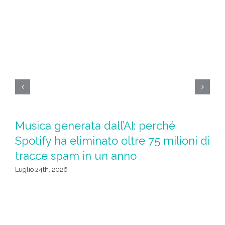
Ad
Musica generata dall’AI: perché
l
Spotify ha eliminato oltre 75 milioni di
tracce spam in un anno
Giu
Luglio 24th, 2026