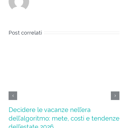
Post correlati
Decidere le vacanze nell’era
Ad
dell’algoritmo: mete, costi e tendenze
l
dell’estate 2026