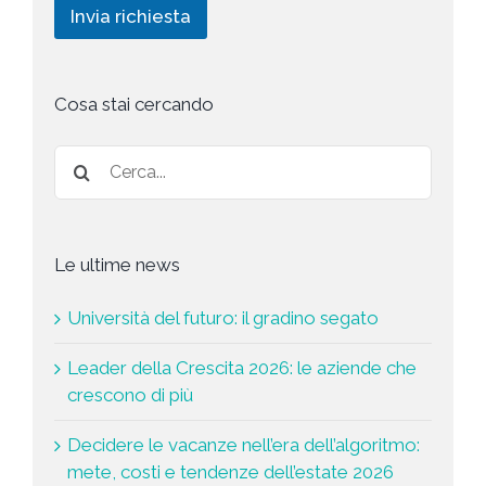
c
n
Invia richiesta
c
h
g
y
i
*
e
s
t
Cosa stai cercando
a
*
Le ultime news
Università del futuro: il gradino segato
Leader della Crescita 2026: le aziende che
crescono di più
Decidere le vacanze nell’era dell’algoritmo:
mete, costi e tendenze dell’estate 2026