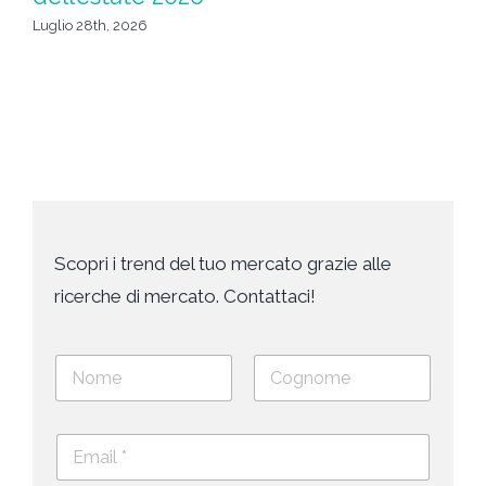
Giu
Luglio 28th, 2026
Scopri i trend del tuo mercato grazie alle
ricerche di mercato. Contattaci!
N
o
m
Nome
Cognome
e
E
e
m
c
a