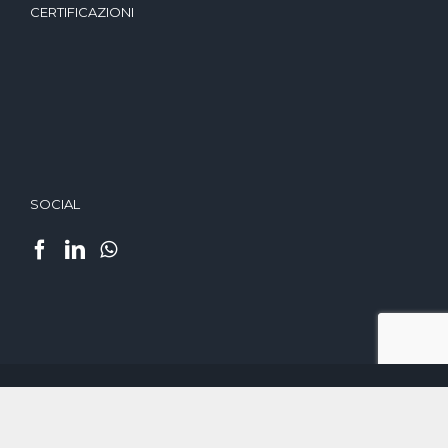
CERTIFICAZIONI
SOCIAL
Copyright © 2026 Business Intelligence Group Srl | P.IVA
Privacy Policy
IT02598120034 | Capitale Sociale 60 000€ i.v |