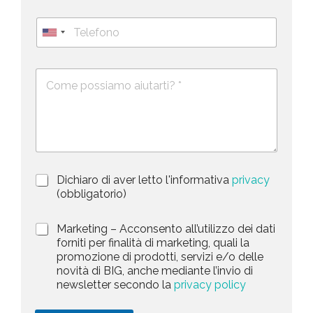
o
i
g
T
l
n
e
U
*
o
l
*
m
n
e
e
i
D
f
*
e
o
t
s
n
e
c
o
d
r
i
S
z
t
i
a
P
Dichiaro di aver letto l'informativa
privacy
o
r
n
(obbligatorio)
t
i
e
e
v
d
M
Marketing – Acconsento all’utilizzo dei dati
s
a
e
a
forniti per finalità di marketing, quali la
c
l
+
r
promozione di prodotti, servizi e/o delle
y
l
1
k
novità di BIG, anche mediante l’invio di
P
a
e
newsletter secondo la
privacy policy
o
r
t
l
i
i
i