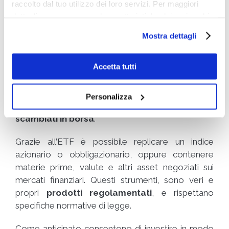
raccolto dal tuo utilizzo dei loro servizi. Per maggiori
Come i giovani possono investire piccole somme
dettagli e per conoscere le caratteristiche dei vari cookie
nel 2023 – Canva
utilizzati si invita a pendere visione
cookie policy
.
Mostra dettagli
Investire piccole somme in ETF
Accetta tutti
Un prodotto finanziario molto gettonato tra i
giovani per investire nel lungo termine sono
Personalizza
gli
ETF
(Exchange-Traded Fund), ovvero
fondi
scambiati in borsa
.
Grazie all’ETF è possibile replicare un indice
azionario o obbligazionario, oppure contenere
materie prime, valute e altri asset negoziati sui
mercati finanziari. Questi strumenti, sono veri e
propri
prodotti regolamentati
, e rispettano
specifiche normative di legge.
Come anticipato consentono di investire in modo