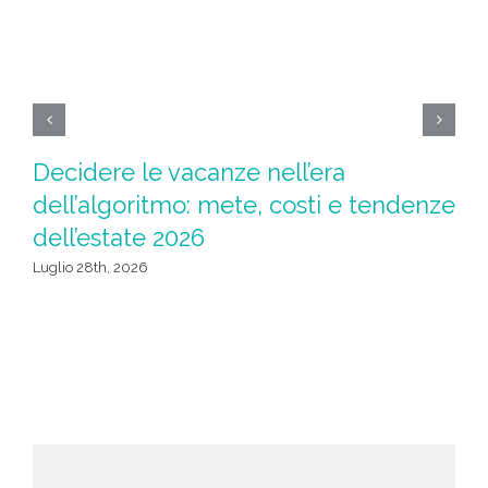
Decidere le vacanze nell’era
Ad
dell’algoritmo: mete, costi e tendenze
l
dell’estate 2026
Giu
Luglio 28th, 2026