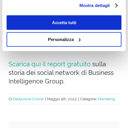
utilizzati si invita a pendere visione
cookie policy
.
di più sulla sicurezza e sulla privacy degli utenti.
Mostra dettagli
Questi temi sono diventati sempre più importanti
negli ultimi anni, a seguito di numerosi scandali
Accetta tutti
legati alla
violazione della privacy degli utenti.
I
social network stanno lavorando per migliorare le
Personalizza
loro politiche di sicurezza e per offrire agli utenti
maggiore controllo sulla loro privacy online.
Scarica qui il report gratuito
sulla
storia dei social network di Business
Intelligence Group.
Di
Redazione Online
|
Maggio 4th, 2023
|
Categorie:
Marketing