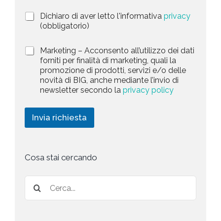
t
i
a
P
Dichiaro di aver letto l'informativa
privacy
o
r
n
(obbligatorio)
t
i
e
e
v
d
M
Marketing – Acconsento all’utilizzo dei dati
s
a
e
a
forniti per finalità di marketing, quali la
c
l
+
r
promozione di prodotti, servizi e/o delle
y
l
1
k
novità di BIG, anche mediante l’invio di
P
a
e
newsletter secondo la
privacy policy
o
r
t
l
i
i
i
c
n
Invia richiesta
c
h
g
y
i
*
e
s
t
Cosa stai cercando
a
*