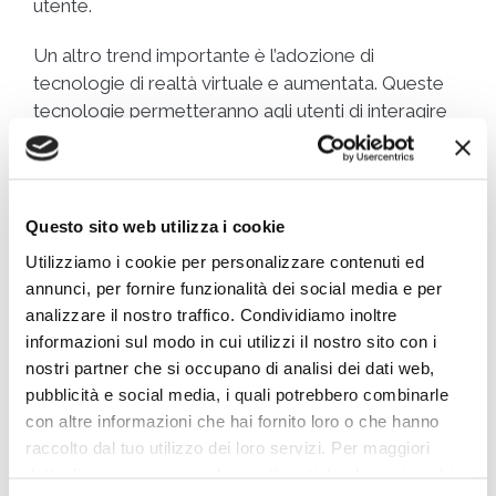
utente.
Un altro trend importante è l’adozione di
tecnologie di realtà virtuale e aumentata. Queste
tecnologie permetteranno agli utenti di interagire
con il mondo virtuale in modi sempre più realistici e
coinvolgenti. Ad esempio, i social network
potrebbero permettere agli utenti di partecipare a
eventi virtuali o di interagire con prodotti in modo
Questo sito web utilizza i cookie
virtuale.
Utilizziamo i cookie per personalizzare contenuti ed
annunci, per fornire funzionalità dei social media e per
Inoltre, i social network continueranno a essere
analizzare il nostro traffico. Condividiamo inoltre
sempre più integrati con altre tecnologie, come la
informazioni sul modo in cui utilizzi il nostro sito con i
domotica e i dispositivi indossabili. Questo
nostri partner che si occupano di analisi dei dati web,
permetterà agli utenti di controllare i loro
pubblicità e social media, i quali potrebbero combinarle
dispositivi e di interagire con il mondo in modi
con altre informazioni che hai fornito loro o che hanno
nuovi e innovativi.
raccolto dal tuo utilizzo dei loro servizi. Per maggiori
dettagli e per conoscere le caratteristiche dei vari cookie
Infine, i social network si concentreranno sempre