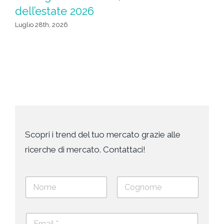
l
dell’estate 2026
Giu
Luglio 28th, 2026
Scopri i trend del tuo mercato grazie alle
ricerche di mercato. Contattaci!
N
o
m
Nome
Cognome
e
E
e