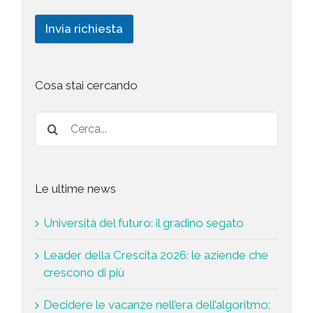
l
i
i
i
c
n
Invia richiesta
c
h
g
y
i
*
e
s
t
Cosa stai cercando
a
*
Le ultime news
Università del futuro: il gradino segato
Leader della Crescita 2026: le aziende che
crescono di più
Decidere le vacanze nell’era dell’algoritmo: