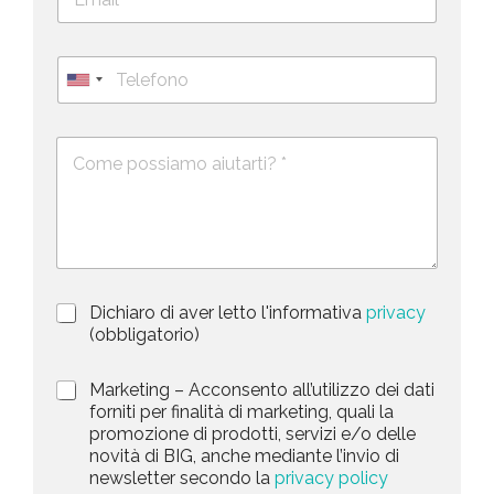
m
c
a
o
i
g
T
l
n
e
U
*
o
l
*
m
n
e
e
i
D
f
*
e
o
t
s
n
e
c
o
d
r
i
S
z
t
i
a
P
Dichiaro di aver letto l'informativa
privacy
o
r
n
(obbligatorio)
t
i
e
e
v
d
M
Marketing – Acconsento all’utilizzo dei dati
s
a
e
a
forniti per finalità di marketing, quali la
c
l
+
r
promozione di prodotti, servizi e/o delle
y
l
1
k
novità di BIG, anche mediante l’invio di
P
a
e
newsletter secondo la
privacy policy
o
r
t