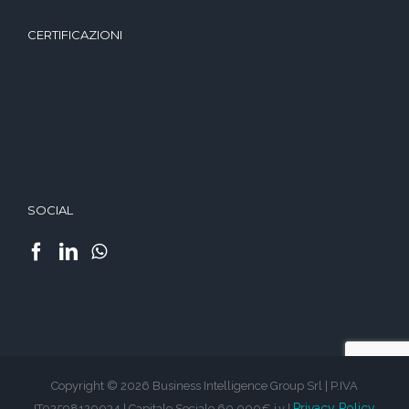
CERTIFICAZIONI
SOCIAL
Copyright © 2026 Business Intelligence Group Srl | P.IVA
Privacy Policy
IT02598120034 | Capitale Sociale 60 000€ i.v |