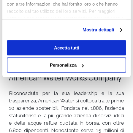
con altre informazioni che hai fornito loro o che hanno
l’azienda con sede in Finlandia ha fissato una serie
raccolto dal tuo utilizzo dei loro servizi. Per maggiori
di obiettivi ambiziosi tra cui limitare il riscaldamento
dettagli e per conoscere le caratteristiche dei vari cookie
globale a 1,5°C.
utilizzati si invita a pendere visione
cookie policy
.
Mostra dettagli
Accetta i cookie
statistiche, marketing
per
Accetta tutti
visualizzare questo video.
Personalizza
American Water Works Company
Riconosciuta per la sua leadership e la sua
trasparenza, American Water si colloca tra le prime
10 aziende sostenibili. Fondata nel 1886, l’azienda
statunitense è la più grande azienda di servizi idrici
e delle acque reflue quotata in borsa, con oltre
6.800 dipendenti. Nonostante serva 15 milioni di