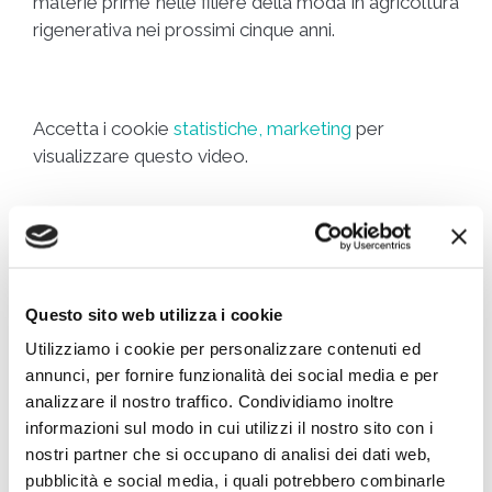
materie prime nelle filiere della moda in agricoltura
rigenerativa nei prossimi cinque anni.
Accetta i cookie
statistiche, marketing
per
visualizzare questo video.
Metso Outotec
Questo sito web utilizza i cookie
Leader nelle tecnologie e nei servizi sostenibili per
Utilizziamo i cookie per personalizzare contenuti ed
gli aggregati, la lavorazione dei minerali e le
annunci, per fornire funzionalità dei social media e per
analizzare il nostro traffico. Condividiamo inoltre
industrie di riciclaggio, Metso Outotec occupa con
informazioni sul modo in cui utilizzi il nostro sito con i
orgoglio l’ottava posizione nell’indice Global
nostri partner che si occupano di analisi dei dati web,
100. Con l’obiettivo di avere un impatto positivo sul
pubblicità e social media, i quali potrebbero combinarle
pianeta attraverso l’essere un leader sostenibile,