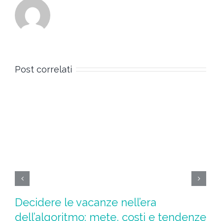
Post correlati
Decidere le vacanze nell’era
Ad
dell’algoritmo: mete, costi e tendenze