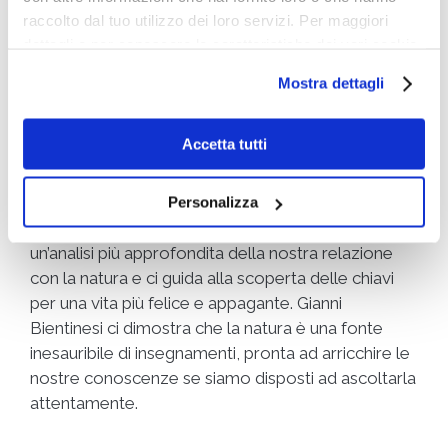
la rinascita
. Gianni Bientinesi, con il suo stile
raccolto dal tuo utilizzo dei loro servizi. Per maggiori
basato sull’apprendimento dalla natura, ci offre una
dettagli e per conoscere le caratteristiche dei vari cookie
prospettiva preziosa su come applicare questi
utilizzati si invita a pendere visione
cookie policy
.
concetti alla nostra ricerca di una vita più
Mostra dettagli
significativa. In sostanza, questo approccio ci invita
a considerare la qualità della nostra esistenza e a
Accetta tutti
trarre ispirazione dalla natura per condurre una vita
più piena e soddisfacente.
Personalizza
Il libro “
Ri-Generazione
” rappresenta un invito a
un’analisi più approfondita della nostra relazione
con la natura e ci guida alla scoperta delle chiavi
per una vita più felice e appagante. Gianni
Bientinesi ci dimostra che la natura è una fonte
inesauribile di insegnamenti, pronta ad arricchire le
nostre conoscenze se siamo disposti ad ascoltarla
attentamente.