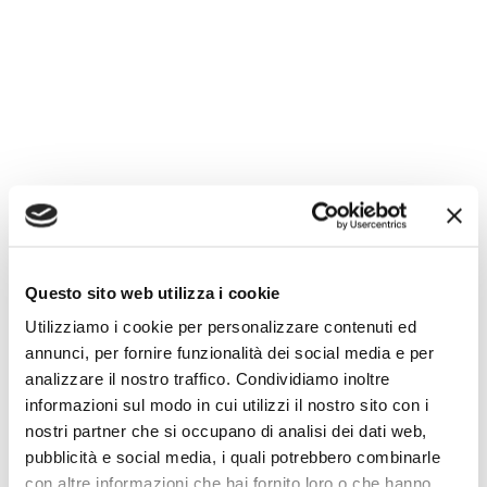
All’interno del libro, il concetto di “
fullgevity
,” o
Questo sito web utilizza i cookie
“vita piena,” va oltre la mera longevità,
Utilizziamo i cookie per personalizzare contenuti ed
enfatizzando l’importanza delle esperienze
annunci, per fornire funzionalità dei social media e per
soddisfacenti nella vita. Questo approccio ci
analizzare il nostro traffico. Condividiamo inoltre
spinge a considerare come rendere la nostra
informazioni sul modo in cui utilizzi il nostro sito con i
esistenza più ricca e appagante. È un invito a
nostri partner che si occupano di analisi dei dati web,
“rigenerare” il nostro modo di vivere,
imparando
pubblicità e social media, i quali potrebbero combinarle
dalle lezioni della natura sull’adattamento e
con altre informazioni che hai fornito loro o che hanno