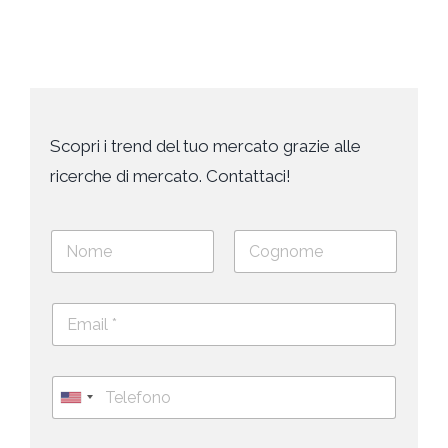
Scopri i trend del tuo mercato grazie alle
ricerche di mercato. Contattaci!
N
o
m
Nome
Cognome
e
E
e
m
c
a
o
i
g
T
l
n
e
U
*
o
l
*
m
n
e
e