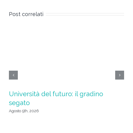
Post correlati
Università del futuro: il gradino
M
segato
Sp
Agosto 5th, 2026
t
Lug