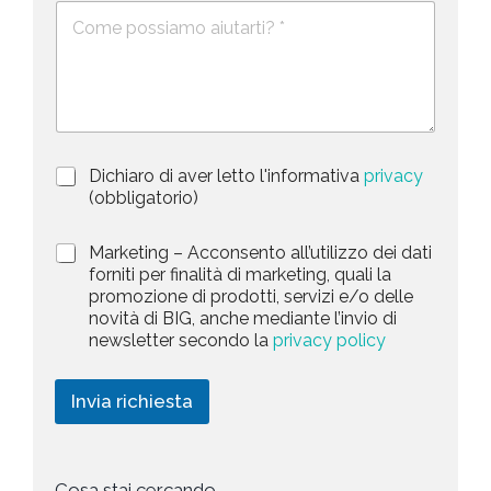
i
D
f
*
e
o
t
s
n
e
c
o
d
r
i
S
z
t
i
a
P
Dichiaro di aver letto l'informativa
privacy
o
r
n
(obbligatorio)
t
i
e
e
v
d
M
Marketing – Acconsento all’utilizzo dei dati
s
a
e
a
forniti per finalità di marketing, quali la
c
l
+
r
promozione di prodotti, servizi e/o delle
y
l
1
k
novità di BIG, anche mediante l’invio di
P
a
e
newsletter secondo la
privacy policy
o
r
t
l
i
i
i
c
n
Invia richiesta
c
h
g
y
i
*
e
s
t
Cosa stai cercando