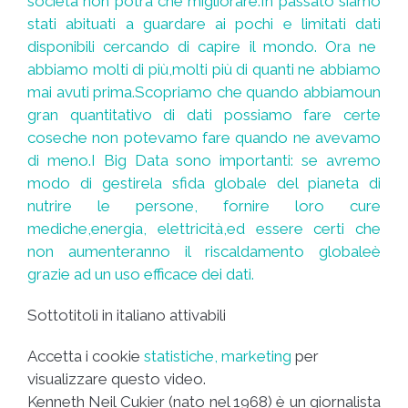
società non potrà che migliorare.
In passato siamo
stati abituati a guardare ai pochi e limitati dati
disponibili
cercando di capire il mondo. O
ra ne
abbiamo molti di più,
molti più di quanti ne abbiamo
mai avuti prima.
Scopriamo che quando abbiamo
un
gran quantitativo di dati possiamo fare certe
cose
che non potevamo fare quando ne avevamo
di meno.
I Big Data sono importanti: se avremo
modo
di gestire
la sfida globale
del pianeta
di
nutrire le persone, fornire loro cure
mediche,
energia, elettricità,
ed essere certi che
non aumenteranno il
riscaldamento globale
è
grazie ad un uso efficace dei dati.
Sottotitoli in italiano attivabili
Accetta i cookie
statistiche, marketing
per
visualizzare questo video.
Kenneth Neil Cukier (nato nel 1968) è un giornalista