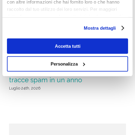
con altre informazioni che hai fornito loro o che hanno
raccolto dal tuo utilizzo dei loro servizi. Per maggiori
dettagli e per conoscere le caratteristiche dei vari cookie
utilizzati si invita a pendere visione
cookie policy
.
Mostra dettagli
Accetta tutti
Ad
Musica generata dall’AI: perché
Personalizza
l
Spotify ha eliminato oltre 75 milioni di
tracce spam in un anno
Giu
Luglio 24th, 2026