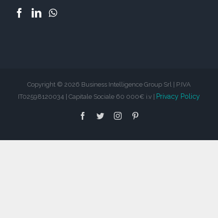
Copyright © 2026 Business Intelligence Group Srl | P.IVA
Privacy Policy
IT02598120034 | Capitale Sociale 60 000€ i.v |