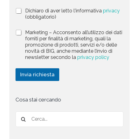
t
i
a
P
Dichiaro di aver letto l'informativa
privacy
o
r
n
(obbligatorio)
t
i
e
e
v
d
M
Marketing – Acconsento all’utilizzo dei dati
s
a
e
a
forniti per finalità di marketing, quali la
c
l
+
r
promozione di prodotti, servizi e/o delle
y
l
1
k
novità di BIG, anche mediante l’invio di
P
a
e
newsletter secondo la
privacy policy
o
r
t
l
i
i
i
c
n
Invia richiesta
c
h
g
y
i
*
e
s
t
Cosa stai cercando
a
*