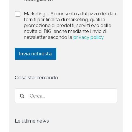
i
e
e
v
d
l
M
Marketing – Acconsento all’utilizzo dei dati
a
e
a
forniti per finalità di marketing, quali la
e
c
l
r
promozione di prodotti, servizi e/o delle
y
l
c
k
novità di BIG, anche mediante l’invio di
P
a
t
e
newsletter secondo la
privacy policy
o
r
t
e
l
i
i
i
c
d
n
Invia richiesta
c
h
g
y
i
*
e
s
t
Cosa stai cercando
a
*
Le ultime news