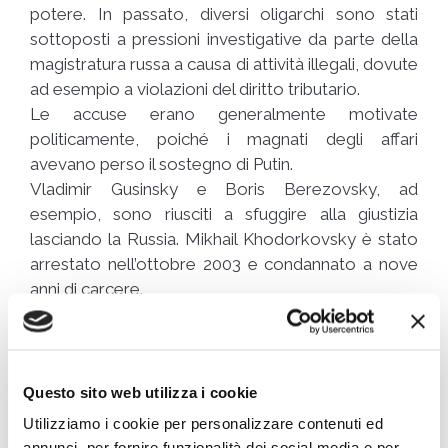
potere. In passato, diversi oligarchi sono stati
sottoposti a pressioni investigative da parte della
magistratura russa a causa di attività illegali, dovute
ad esempio a violazioni del diritto tributario.
Le accuse erano generalmente motivate
politicamente, poiché i magnati degli affari
avevano perso il sostegno di Putin.
Vladimir Gusinsky e Boris Berezovsky, ad
esempio, sono riusciti a sfuggire alla giustizia
lasciando la Russia. Mikhail Khodorkovsky è stato
arrestato nell’ottobre 2003 e condannato a nove
anni di carcere.
Gli autori sopracitati hanno rilevato che anche la
Cina ha visto un aumento sia della ricchezza che
della disuguaglianza dalle sue riforme del mercato.
Questo sito web utilizza i cookie
Ma nell’economia molto più diversificata della Cina,
Utilizziamo i cookie per personalizzare contenuti ed
i magnati del settore immobiliare e delle risorse
annunci, per fornire funzionalità dei social media e per