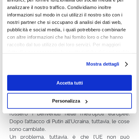
naturali sono stati sempre più raggiunti negli ultimi
analizzare il nostro traffico. Condividiamo inoltre
20 anni da imprenditori tecnologici self-made.
informazioni sul modo in cui utilizzi il nostro sito con i
nostri partner che si occupano di analisi dei dati web,
Questo è molto meno comune in Russia, anche se
pubblicità e social media, i quali potrebbero combinarle
nel 2021 Tatyana Bakalchuk, un’ex insegnante di 44
con altre informazioni che hai fornito loro o che hanno
anni che ha fondato il rivenditore di abbigliamento
raccolto dal tuo utilizzo dei loro servizi. Per maggiori
online Wildberries, è diventata la donna più ricca
dettagli e per conoscere le caratteristiche dei vari cookie
della Russia.
utilizzati si invita a pendere visione
cookie policy
.
Mostra dettagli
Cosa protrebbe accadere alle
ricchezze degli oligarchi?
Accetta tutti
Finora, gli oligarchi russi hanno potuto fare
Personalizza
affidamento sul fatto il loro denaro e loro stessi
fossero i benvenuti nelle metropoli europee.
Dopo l’attacco di Putin all’Ucraina, tuttavia, le cose
sono cambiate.
Un problema, tuttavia, è che l’UE non può