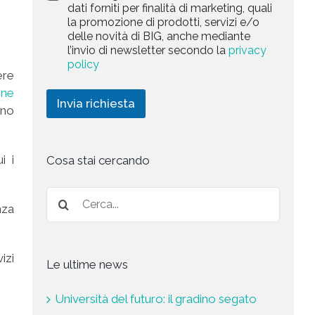
a
dati forniti per finalità di marketing, quali
e
c
l
r
la promozione di prodotti, servizi e/o
y
l
c
k
delle novità di BIG, anche mediante
P
a
t
e
l’invio di newsletter secondo la
privacy
o
r
t
e
l
policy
i
i
ere
i
c
d
n
c
h
one
g
Invia richiesta
y
i
ono
*
e
s
t
a
i i
Cosa stai cercando
*
nza
izi
Le ultime news
Università del futuro: il gradino segato