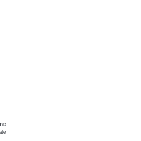
nno
ale