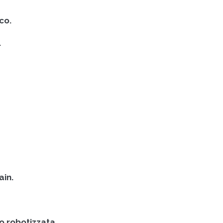
co.
.
ain.
o robotizzata.