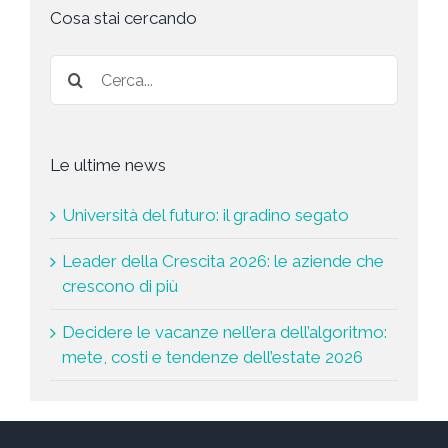
t
Cosa stai cercando
a
*
Le ultime news
Università del futuro: il gradino segato
Leader della Crescita 2026: le aziende che
crescono di più
Decidere le vacanze nell’era dell’algoritmo:
mete, costi e tendenze dell’estate 2026