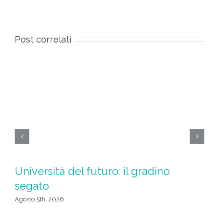
Post correlati
Università del futuro: il gradino
L
segato
c
Agosto 5th, 2026
Ago