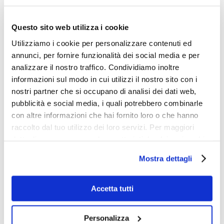
mercato che l’azienda può realisticamente
conquistare nel breve periodo. Considera
anche la concorrenza e le risorse che
Questo sito web utilizza i cookie
l’azienda ha a disposizione, mostrando la
Utilizziamo i cookie per personalizzare contenuti ed
parte del mercato che può effettivamente
annunci, per fornire funzionalità dei social media e per
attrarre.
analizzare il nostro traffico. Condividiamo inoltre
informazioni sul modo in cui utilizzi il nostro sito con i
Questi parametri sono essenziali per trovare la
nostri partner che si occupano di analisi dei dati web,
location perfetta per la propria attività senza
pubblicità e social media, i quali potrebbero combinarle
rischiare di investire nella zona sbagliata.
con altre informazioni che hai fornito loro o che hanno
raccolto dal tuo utilizzo dei loro servizi. Per maggiori
Case study: espandere il
dettagli e per conoscere le caratteristiche dei vari cookie
proprio business grazie al
utilizzati si invita a pendere visione
cookie policy
.
Mostra dettagli
geomarketing
Accetta tutti
Un
marchio italiano di gioielli artigianali
ha
Personalizza
deciso di espandere la sua presenza sul mercato,