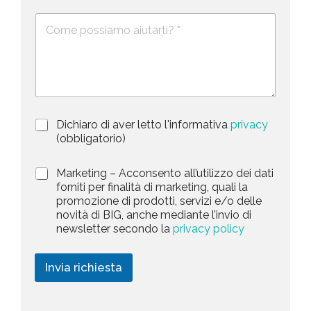
e
e
c
D
f
*
o
e
o
s
n
u
c
o
n
r
t
i
z
r
i
y
P
Dichiaro di aver letto l'informativa
privacy
o
s
r
n
(obbligatorio)
i
e
e
v
d
l
M
Marketing – Acconsento all’utilizzo dei dati
a
e
a
forniti per finalità di marketing, quali la
e
c
l
r
promozione di prodotti, servizi e/o delle
y
l
c
k
novità di BIG, anche mediante l’invio di
P
a
t
e
newsletter secondo la
privacy policy
o
r
t
e
l
i
i
i
c
d
n
Invia richiesta
c
h
g
y
i
*
e
s