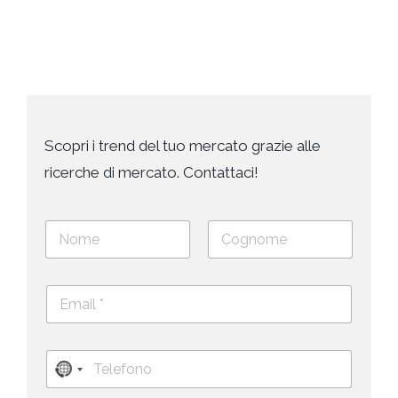
Scopri i trend del tuo mercato grazie alle
ricerche di mercato. Contattaci!
N
o
m
Nome
Cognome
e
E
e
m
c
a
o
i
g
T
l
n
N
e
*
o
l
*
o
m