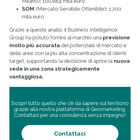
Milano)
:
100.884 mila euro
SOM
(Mercato Servibile Ottenibile)
:
1.200
mila euro
Grazie a queste analisi, il Business Intelligence
Group ha potuto fornire al marchio una
previsione
molto più accurata
del potenziale di mercato e
delle aree con la più alta concentrazione di clienti
target, supportando la decisione di aprire la
nuova
sede in una zona strategicamente
vantaggiosa.
Scopri tutto quello che c’è da sapere sul territorio
grazie alla nostra piattaforma di Geomarketing.
Contattaci per una consulenza senza impegno!
Contattaci