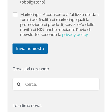
r
n
(obbligatorio)
t
i
e
e
v
d
M
Marketing – Acconsento all’utilizzo dei dati
s
a
e
a
forniti per finalità di marketing, quali la
c
l
+
r
promozione di prodotti, servizi e/o delle
y
l
1
k
novità di BIG, anche mediante l’invio di
P
a
e
newsletter secondo la
privacy policy
o
r
t
l
i
i
i
c
n
Invia richiesta
c
h
g
y
i
*
e
s
t
Cosa stai cercando
a
*
Le ultime news