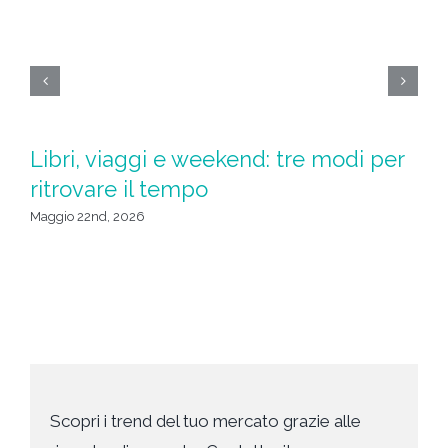
Libri, viaggi e weekend: tre modi per
S
ritrovare il tempo
u
da
Maggio 22nd, 2026
Apr
Scopri i trend del tuo mercato grazie alle