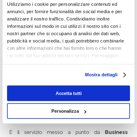
Utilizziamo i cookie per personalizzare contenuti ed
regalo?
annunci, per fornire funzionalità dei social media e per
Chi cerca quei regali?
analizzare il nostro traffico. Condividiamo inoltre
Quali tendenze sociali guidano la ricerca di
informazioni sul modo in cui utilizzi il nostro sito con i
regali?
nostri partner che si occupano di analisi dei dati web,
pubblicità e social media, i quali potrebbero combinarle
Business Intelligence Group
utilizza sistemi di
con altre informazioni che hai fornito loro o che hanno
rivelazione intelligente basandosi su dati unici
raccolto dal tuo utilizzo dei loro servizi. Per maggiori
forniti attraverso la ricerca e le conversazioni sui
dettagli e per conoscere le caratteristiche dei vari cookie
social (sentiment) per aiutare le aziende a capire
utilizzati si invita a pendere visione
cookie policy
.
cosa cercano le persone per esempio nel periodo
Mostra dettagli
natalizio. Ciò ha permesso a queste aziende di
sfruttare la loro posizione unica per consegnare a
Accetta tutti
un pubblico diversificato il loro regalo di Natale
perfetto.
Personalizza
Big WebListening
È il servizio messo a punto da
Business