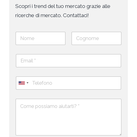
Scopri i trend del tuo mercato grazie alle
ricerche di mercato. Contattaci!
N
o
m
Nome
Cognome
e
E
e
m
c
a
o
i
g
T
l
n
e
U
*
o
l
*
m
n
e
e
i
D
f
*
e
o
t
s
n
e
c
o
d
r
i
S
z