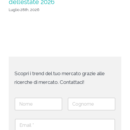
dell’estate 2026
Giu
Luglio 28th, 2026
Scopri i trend del tuo mercato grazie alle
ricerche di mercato. Contattaci!
N
o
m
Nome
Cognome
e
E
e
m
c