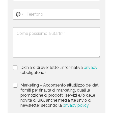
a
o
i
g
T
l
n
N
e
*
o
l
*
o
m
e
e
c
D
f
*
o
e
o
s
n
u
c
o
n
r
t
i
z
r
i
y
P
Dichiaro di aver letto l'informativa
privacy
o
s
r
n
(obbligatorio)
i
e
e
v
d
l
M
Marketing – Acconsento all’utilizzo dei dati
a
e
a
forniti per finalità di marketing, quali la
e
c
l
r
promozione di prodotti, servizi e/o delle
y
l
c
k
novità di BIG, anche mediante l’invio di
P
a
t
e
newsletter secondo la
privacy policy
o
r
t
e
l
i