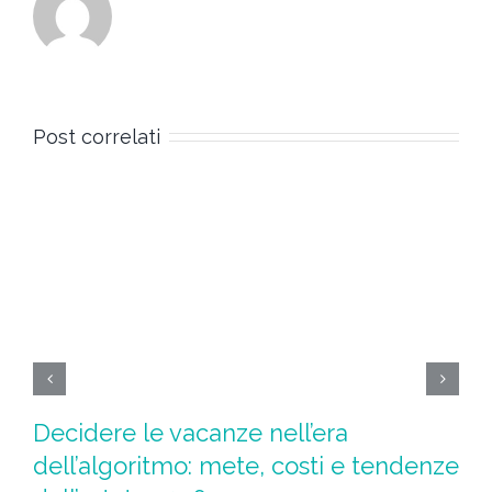
Post correlati
Decidere le vacanze nell’era
Ad
dell’algoritmo: mete, costi e tendenze
l