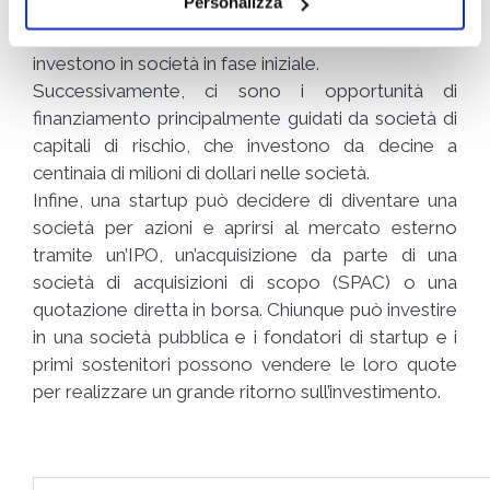
Personalizza
Dopo di che arrivano i finanziamenti iniziali dai
cosiddetti “
business angel
“, individui facoltosi che
investono in società in fase iniziale.
Successivamente, ci sono i opportunità di
finanziamento principalmente guidati da società di
capitali di rischio, che investono da decine a
centinaia di milioni di dollari nelle società.
Infine, una startup può decidere di diventare una
società per azioni e aprirsi al mercato esterno
tramite un’IPO, un’acquisizione da parte di una
società di acquisizioni di scopo (SPAC) o una
quotazione diretta in borsa. Chiunque può investire
in una società pubblica e i fondatori di startup e i
primi sostenitori possono vendere le loro quote
per realizzare un grande ritorno sull’investimento.