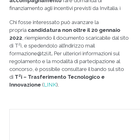
accompagnamento
fare domanda di
finanziamento agli incentivi previsti da Invitalia. ì
Chi fosse interessato può avanzare la
propria
candidatura
non oltre il 20 gennaio
2022
, riempiendo il documento scaricabile dal sito
di T²i, e spedendolo all’indirizzo mail
formazione@t2i.it
.
Per ulteriori informazioni sul
regolamento e la modalità di partecipazione al
concorso, è possibile consultare il bando sul sito
di
T²i – Trasferimento Tecnologico e
Innovazione
(
LINK
).