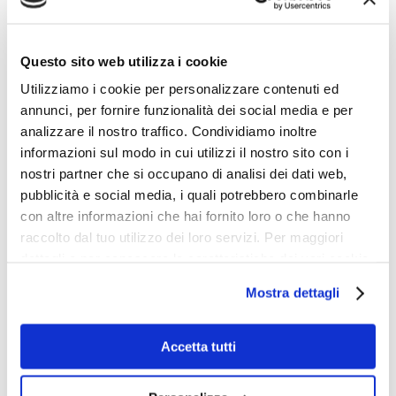
investimenti di grosse multinazionali, crea
un’opportunità per i primi investitori di incassare e
raccogliere i loro frutti, un concetto nel gergo
Questo sito web utilizza i cookie
delle startup che è noto come “exit”. Exit è
l’obiettivo di chi investe in una startup che si
Utilizziamo i cookie per personalizzare contenuti ed
annunci, per fornire funzionalità dei social media e per
realizza nel momento in cui soci fondatori e
analizzare il nostro traffico. Condividiamo inoltre
investitori vendono le quote della società in loro
informazioni sul modo in cui utilizzi il nostro sito con i
possesso al fine di realizzare un guadagno.
nostri partner che si occupano di analisi dei dati web,
Come vengono finanziate le
pubblicità e social media, i quali potrebbero combinarle
con altre informazioni che hai fornito loro o che hanno
startup?
raccolto dal tuo utilizzo dei loro servizi. Per maggiori
dettagli e per conoscere le caratteristiche dei vari cookie
Le startup generalmente raccolgono denaro
utilizzati si invita a pendere visione
cookie policy
.
Mostra dettagli
tramite diversi round di finanziamento:
C’è un giro preliminare noto come bootstrap,
Accetta tutti
quando i fondatori, i loro amici e la famiglia
investono nell’azienda.