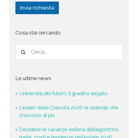
i
i
c
d
n
Invia richiesta
c
h
g
y
i
*
e
s
t
Cosa stai cercando
a
*
Le ultime news
Università del futuro: il gradino segato
Leader della Crescita 2026: le aziende che
crescono di più
Decidere le vacanze nell’era dell’algoritmo:
mete, costi e tendenze dell’estate 2026