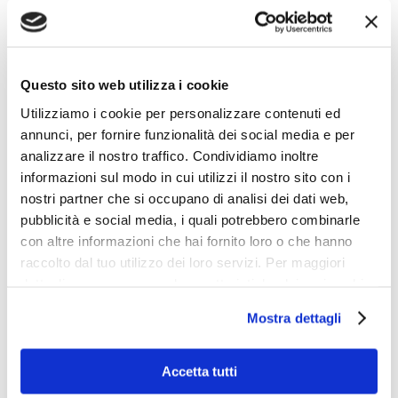
Le
aziende del futuro
saranno più
flessibili ed
agili
per adattarsi rapidamente a cambiamenti di
Questo sito web utilizza i cookie
mercato e contesti imprevisti. La pandemia di
COVID-19 ha evidenziato l’importanza di adottare
Utilizziamo i cookie per personalizzare contenuti ed
modelli operativi flessibili, come lo smart working,
annunci, per fornire funzionalità dei social media e per
analizzare il nostro traffico. Condividiamo inoltre
che potrebbero continuare a essere rilevanti.
informazioni sul modo in cui utilizzi il nostro sito con i
nostri partner che si occupano di analisi dei dati web,
Collaborazione e Inclusione
pubblicità e social media, i quali potrebbero combinarle
con altre informazioni che hai fornito loro o che hanno
La
collaborazione interna ed esterna
diventerà
raccolto dal tuo utilizzo dei loro servizi. Per maggiori
ancora più critica. Le
aziende del futuro
dettagli e per conoscere le caratteristiche dei vari cookie
favoriranno la
collaborazione
tra dipartimenti,
utilizzati si invita a pendere visione
cookie policy
.
Mostra dettagli
team e addirittura tra diverse organizzazioni.
Inoltre, promuoveranno l’
inclusione,
riconoscendo l’importanza della diversità per la
Accetta tutti
creatività e l’innovazione.