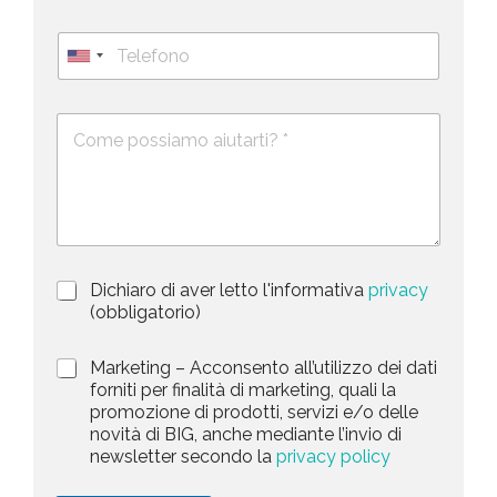
a
o
i
g
T
l
n
e
U
*
o
l
*
m
n
e
e
i
D
f
*
e
o
t
s
n
e
c
o
d
r
i
S
z
t
i
a
P
Dichiaro di aver letto l'informativa
privacy
o
r
n
(obbligatorio)
t
i
e
e
v
d
M
Marketing – Acconsento all’utilizzo dei dati
s
a
e
a
forniti per finalità di marketing, quali la
c
l
+
r
promozione di prodotti, servizi e/o delle
y
l
1
k
novità di BIG, anche mediante l’invio di
P
a
e
newsletter secondo la
privacy policy
o
r
t
l
i
i