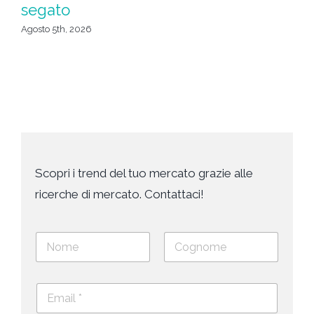
segato
c
Agosto 5th, 2026
Ago
Scopri i trend del tuo mercato grazie alle
ricerche di mercato. Contattaci!
N
o
m
Nome
Cognome
e
E
e
m
c