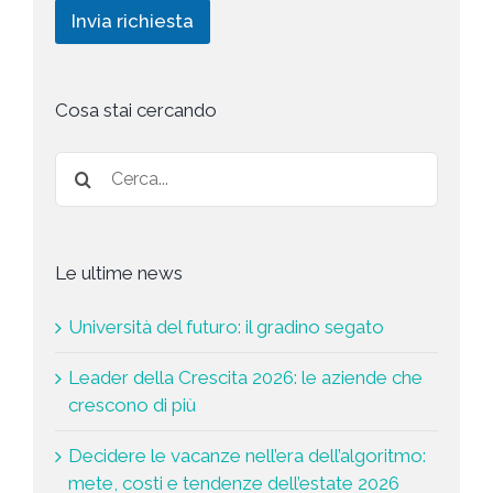
i
c
n
Invia richiesta
c
h
g
y
i
*
e
s
t
Cosa stai cercando
a
*
Le ultime news
Università del futuro: il gradino segato
Leader della Crescita 2026: le aziende che
crescono di più
Decidere le vacanze nell’era dell’algoritmo:
mete, costi e tendenze dell’estate 2026