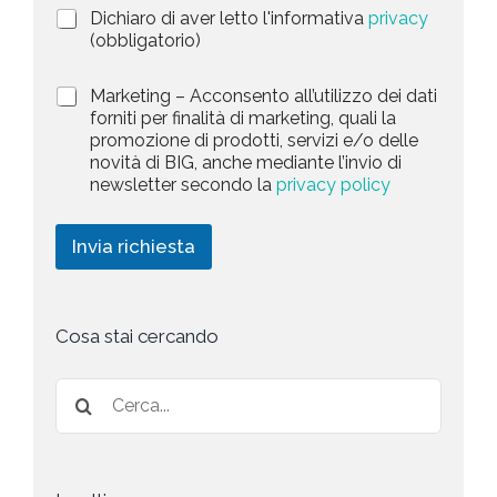
a
P
Dichiaro di aver letto l'informativa
privacy
o
r
n
(obbligatorio)
t
i
e
e
v
d
M
Marketing – Acconsento all’utilizzo dei dati
s
a
e
a
forniti per finalità di marketing, quali la
c
l
+
r
promozione di prodotti, servizi e/o delle
y
l
1
k
novità di BIG, anche mediante l’invio di
P
a
e
newsletter secondo la
privacy policy
o
r
t
l
i
i
i
c
n
Invia richiesta
c
h
g
y
i
*
e
s
t
Cosa stai cercando
a
*