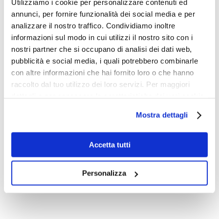
Utilizziamo i cookie per personalizzare contenuti ed
Se ti è piaciuto condividi
annunci, per fornire funzionalità dei social media e per
analizzare il nostro traffico. Condividiamo inoltre
informazioni sul modo in cui utilizzi il nostro sito con i
nostri partner che si occupano di analisi dei dati web,
pubblicità e social media, i quali potrebbero combinarle
con altre informazioni che hai fornito loro o che hanno
raccolto dal tuo utilizzo dei loro servizi. Per maggiori
Scritto da:
Redazione Online
dettagli e per conoscere le caratteristiche dei vari cookie
utilizzati si invita a pendere visione
cookie policy
.
Mostra dettagli
Accetta tutti
Post correlati
Personalizza