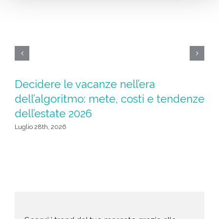
Decidere le vacanze nell’era
M
dell’algoritmo: mete, costi e tendenze
Sp
dell’estate 2026
t
Luglio 28th, 2026
Lug