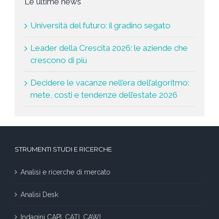
Le ultime news
Università del futuro: il gradino segato
Leader della Crescita 2026: le aziende che
crescono di più
Decidere le vacanze nell’era dell’algoritmo:
mete, costi e tendenze dell’estate 2026
STRUMENTI STUDI E RICERCHE
Analisi e ricerche di mercato
Analisi Desk
Indagini CAPI, CATI, CAWI