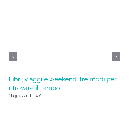
Libri, viaggi e weekend: tre modi per
S
ritrovare il tempo
u
da
Maggio 22nd, 2026
Apr