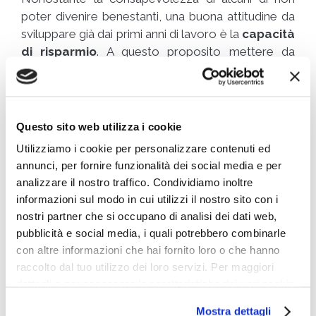
poter divenire benestanti, una buona attitudine da
sviluppare già dai primi anni di lavoro è la
capacità
di risparmio
. A questo proposito mettere da
parte il 20% del proprio stipendio con regolarità è
fondamentale per crearsi un fondo personale da
cui attingere nei periodi di crisi economica e di
emergenza, o utile ad aprire un contratto di mutuo.
Questo sito web utilizza i cookie
Utilizziamo i cookie per personalizzare contenuti ed
Chi, per esempio, guadagna 2000 euro al mese
annunci, per fornire funzionalità dei social media e per
potrebbe
mettere da parte periodicamente
analizzare il nostro traffico. Condividiamo inoltre
400 euro
. In questo modo a 40 anni, contando su
informazioni sul modo in cui utilizzi il nostro sito con i
un’entrata media annua di circa 30.000 euro, i soldi
nostri partner che si occupano di analisi dei dati web,
in banca sarebbero orientativamente pari a tre
pubblicità e social media, i quali potrebbero combinarle
volte la retribuzione annua. In poche parole, a 40
con altre informazioni che hai fornito loro o che hanno
anni, dopo aver messo da parte con regolarità il
raccolto dal tuo utilizzo dei loro servizi. Per maggiori
20% del proprio stipendio, i soldi in banca
dettagli e per conoscere le caratteristiche dei vari cookie
raggiungono un importo pari a tre volte lo
utilizzati si invita a pendere visione
cookie policy
.
Mostra dettagli
stipendio annuale.