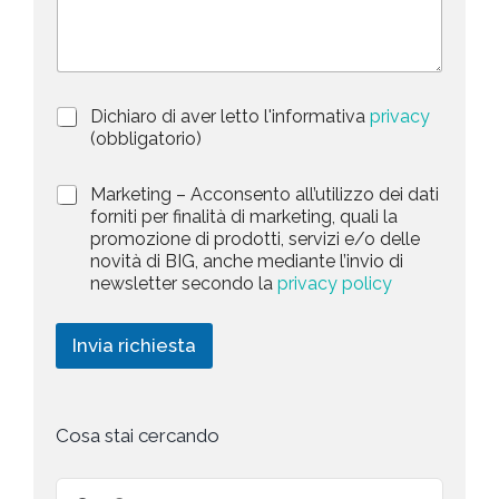
e
c
o
d
r
i
S
z
t
i
a
P
Dichiaro di aver letto l'informativa
privacy
o
r
n
(obbligatorio)
t
i
e
e
v
d
M
Marketing – Acconsento all’utilizzo dei dati
s
a
e
a
forniti per finalità di marketing, quali la
c
l
+
r
promozione di prodotti, servizi e/o delle
y
l
1
k
novità di BIG, anche mediante l’invio di
P
a
e
newsletter secondo la
privacy policy
o
r
t
l
i
i
i
c
n
Invia richiesta
c
h
g
y
i
*
e
s
t
Cosa stai cercando
a
*