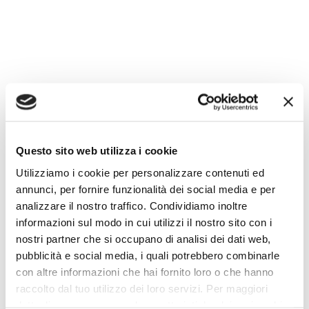
Speed Date e Business Networking ecco come
funziona – pexels rodnae productions
Questo sito web utilizza i cookie
I consigli per affrontare al meglio
Utilizziamo i cookie per personalizzare contenuti ed
un incontro di Speed Date
annunci, per fornire funzionalità dei social media e per
analizzare il nostro traffico. Condividiamo inoltre
Raccontarsi e spiegare la propria attività e i propri
informazioni sul modo in cui utilizzi il nostro sito con i
bisogni in una manciata di minuti non è affatto
nostri partner che si occupano di analisi dei dati web,
semplice e le probabilità di commettere errori è
pubblicità e social media, i quali potrebbero combinarle
con altre informazioni che hai fornito loro o che hanno
alta. Così, dato che il tempo che si ha a
raccolto dal tuo utilizzo dei loro servizi. Per maggiori
disposizione è ridotto, il consiglio è quello di
dettagli e per conoscere le caratteristiche dei vari cookie
presentarsi all’incontro di Speed Date