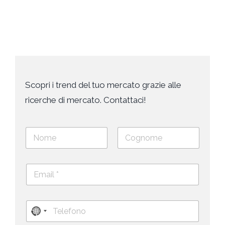
Scopri i trend del tuo mercato grazie alle
ricerche di mercato. Contattaci!
N
o
m
Nome
Cognome
e
E
e
m
c
a
o
i
g
T
l
n
N
e
*
o
l