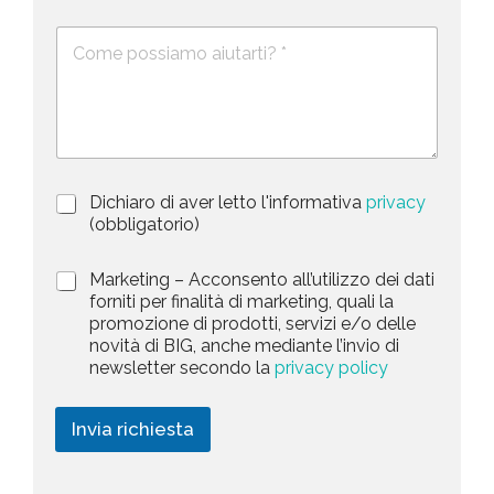
*
o
m
e
e
c
D
f
*
o
e
o
s
n
u
c
o
n
r
t
i
z
r
i
y
P
Dichiaro di aver letto l'informativa
privacy
o
s
r
n
(obbligatorio)
i
e
e
v
d
l
M
Marketing – Acconsento all’utilizzo dei dati
a
e
a
forniti per finalità di marketing, quali la
e
c
l
r
promozione di prodotti, servizi e/o delle
y
l
c
k
novità di BIG, anche mediante l’invio di
P
a
t
e
newsletter secondo la
privacy policy
o
r
t
e
l
i
i
i
c
d
n
Invia richiesta
c
h
g
y
i
*
e