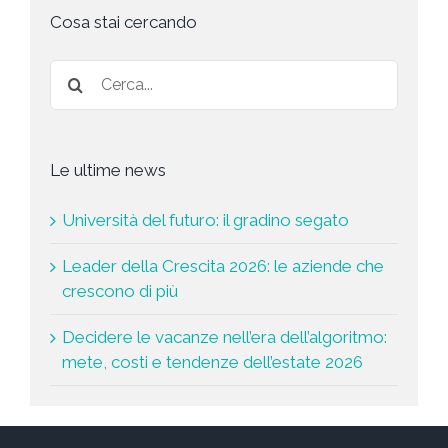
s
t
Cosa stai cercando
a
*
Le ultime news
Università del futuro: il gradino segato
Leader della Crescita 2026: le aziende che
crescono di più
Decidere le vacanze nell’era dell’algoritmo:
mete, costi e tendenze dell’estate 2026