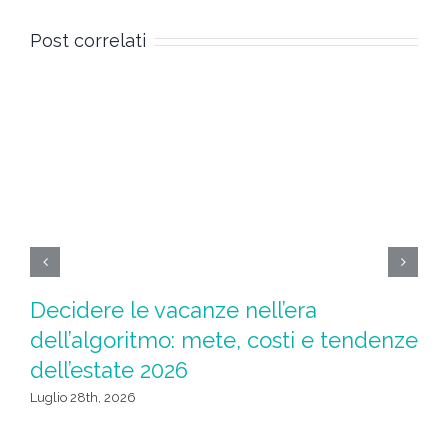
Post correlati
Decidere le vacanze nell’era
Ad
dell’algoritmo: mete, costi e tendenze
l
dell’estate 2026
Giu
Luglio 28th, 2026