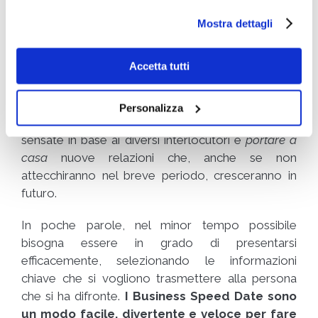
utilizzati si invita a pendere visione
cookie policy
.
preparati
. Ciò per riuscire ad utilizzare tutto il
Mostra dettagli
tempo a disposizione al meglio e creare un reale
interesse nei confronti della propria offerta. In più,
Accetta tutti
oltre a saper parlare e saper cosa dire, di
fondamentale importanza è anche ascoltare chi si
ha di fronte e prendere nota delle informazioni più
Personalizza
importanti. Ciò per riuscire a prendere decisioni
sensate in base ai diversi interlocutori e
portare a
casa
nuove relazioni che, anche se non
attecchiranno nel breve periodo, cresceranno in
futuro.
In poche parole, nel minor tempo possibile
bisogna essere in grado di presentarsi
efficacemente, selezionando le informazioni
chiave che si vogliono trasmettere alla persona
che si ha difronte.
I Business Speed Date sono
un modo facile, divertente e veloce per fare