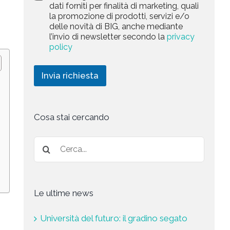
a
dati forniti per finalità di marketing, quali
c
l
+
r
la promozione di prodotti, servizi e/o
y
l
1
k
delle novità di BIG, anche mediante
P
a
e
l’invio di newsletter secondo la
privacy
o
r
t
l
policy
i
i
i
c
n
c
h
g
Invia richiesta
y
i
*
e
s
t
a
Cosa stai cercando
*
Le ultime news
Università del futuro: il gradino segato