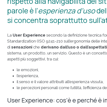
rispetto alla navigabilità dei sit
parole è l’
esperienza d’uso
del
si concentra soprattutto sull’att
La
U
ser
E
xperience
secondo la definizione tecnica for
Standardization (ISO 9241-210 sull’ergonomia delle in
di
sensazioni
che
derivano dall’uso o dall’aspettat
sistema, un prodotto, un servizio. Questo è un concetto
aspetti più soggettivi, tra cui:
le emozioni,
l’esperienza,
il senso e il valore attribuiti all’esperienza vissuta,
le percezioni personali come l’utilità, l’efficienza de
User Experience: cos’è e perché è 