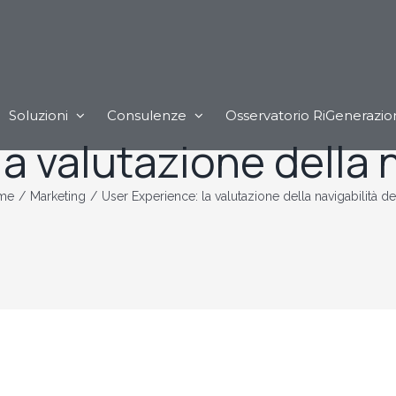
Soluzioni
Consulenze
Osservatorio RiGenerazio
a valutazione della na
me
/
Marketing
/
User Experience: la valutazione della navigabilità dei 