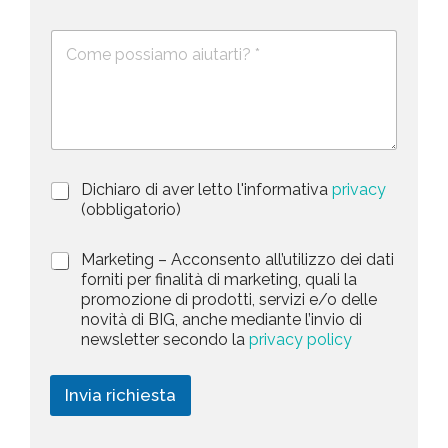
l
*
m
n
e
e
i
D
f
*
e
o
t
s
n
e
c
o
d
r
i
S
z
t
i
a
P
Dichiaro di aver letto l'informativa
privacy
o
r
n
(obbligatorio)
t
i
e
e
v
d
M
Marketing – Acconsento all’utilizzo dei dati
s
a
e
a
forniti per finalità di marketing, quali la
c
l
+
r
promozione di prodotti, servizi e/o delle
y
l
1
k
novità di BIG, anche mediante l’invio di
P
a
e
newsletter secondo la
privacy policy
o
r
t
l
i
i
i
c
n
Invia richiesta
c
h
g
y
i
*
e