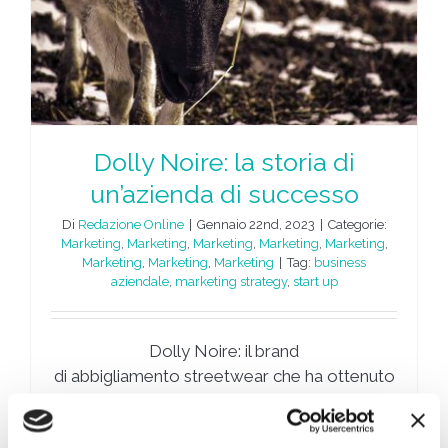
Dolly Noire: la storia di
un’azienda di successo
Di
Redazione Online
|
Gennaio 22nd, 2023
|
Categorie:
Marketing
,
Marketing
,
Marketing
,
Marketing
,
Marketing
,
Marketing
,
Marketing
,
Marketing
|
Tag:
business
aziendale
,
marketing strategy
,
start up
Dolly Noire: il brand
di abbigliamento streetwear che ha ottenuto
un forte seguito in poco tempo fondato da
Daniele Crepaldi.