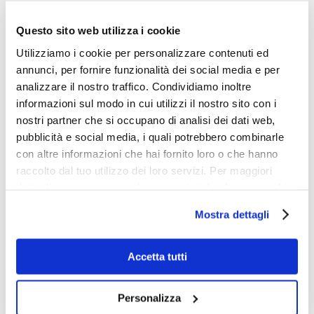
Questo sito web utilizza i cookie
Utilizziamo i cookie per personalizzare contenuti ed
annunci, per fornire funzionalità dei social media e per
analizzare il nostro traffico. Condividiamo inoltre
informazioni sul modo in cui utilizzi il nostro sito con i
nostri partner che si occupano di analisi dei dati web,
pubblicità e social media, i quali potrebbero combinarle
con altre informazioni che hai fornito loro o che hanno
raccolto dal tuo utilizzo dei loro servizi. Per maggiori
dettagli e per conoscere le caratteristiche dei vari cookie
utilizzati si invita a pendere visione
cookie policy
.
Mostra dettagli
Come misurare la brand
Accetta tutti
awareness
Di
Redazione Online
|
Novembre 22nd, 2022
|
Categorie:
Personalizza
Senza categoria
|
Tag:
brand
,
brand awareness
,
brand
reputation
,
brand reputation
,
brand reputation
,
brand