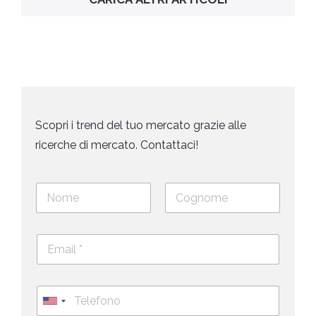
Scopri i trend del tuo mercato grazie alle
ricerche di mercato. Contattaci!
N
o
m
Nome
Cognome
e
E
e
m
c
a
o
i
g
T
l
n
e
U
*
o