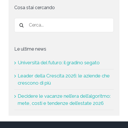
s
Cosa stai cercando
t
a
*
Le ultime news
Università del futuro: il gradino segato
Leader della Crescita 2026: le aziende che
crescono di più
Decidere le vacanze nell’era dell’algoritmo:
mete, costi e tendenze dell’estate 2026