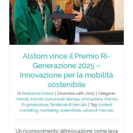
Alstom vince il Premio Ri-
Generazione 2025 –
Innovazione per la mobilità
sostenibile
Di
Redazione Online
|
Dicembre 14th, 2025
|
Categorie:
Articoli
,
Articoli
,
Comunicati Stampa
,
Innovazione
,
Premio
Ri-generazione
,
Tendenze di Mercato
|
Tag:
content
marketing
,
marketing
,
sostenibilità
,
valore di mercato
Un riconoscimento all’innovazione come leva