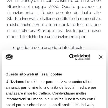
Smart Money è un incentivo istituito con il Decreto
Rilancio nel maggio 2020. Questo prevede un
finanziamento a fondo perduto destinato alle
Startup innovative italiane costituite da meno di 24
mesi o anche semplici team con la forte intenzione
di costituire una Startup innovativa. In questo caso
è possibile richiedere un finanziamento per:
gestione della proprietà intellettuale
supporto nell’autovalutazione della maturità
digitale
consulenza strategica
prototipazione
Questo sito web utilizza i cookie
affitto di uno spazio fisico
Utilizziamo i cookie per personalizzare contenuti ed
attività di networking
annunci, per fornire funzionalità dei social media e per
campagna di crowdfunding.
analizzare il nostro traffico. Condividiamo inoltre
informazioni sul modo in cui utilizzi il nostro sito con i
Smart&Start Italia
nostri partner che si occupano di analisi dei dati web,