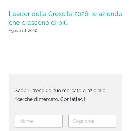
D
Leader della Crescita 2026: le aziende
d
che crescono di più
de
Agosto 1st, 2026
Lug
Scopri i trend del tuo mercato grazie alle
ricerche di mercato. Contattaci!
N
o
m
Nome
Cognome