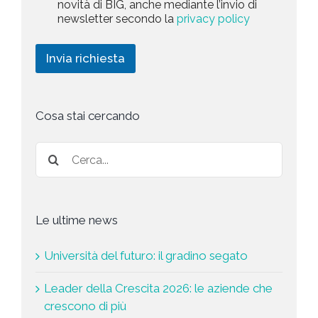
k
novità di BIG, anche mediante l’invio di
P
a
t
e
newsletter secondo la
privacy policy
o
r
t
e
l
i
i
i
c
d
n
Invia richiesta
c
h
g
y
i
*
e
s
t
Cosa stai cercando
a
*
Le ultime news
Università del futuro: il gradino segato
Leader della Crescita 2026: le aziende che
crescono di più