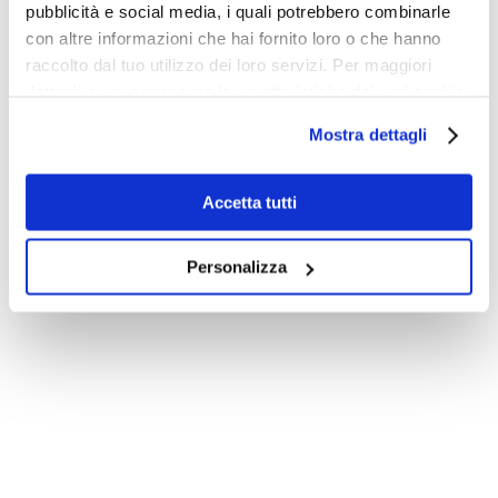
pubblicità e social media, i quali potrebbero combinarle
con altre informazioni che hai fornito loro o che hanno
Smart&Start Italia
, come detto, è uno dei bandi
raccolto dal tuo utilizzo dei loro servizi. Per maggiori
più importanti a livello nazionale. Infatti, questo è
dettagli e per conoscere le caratteristiche dei vari cookie
stato creato appositamente per supportare le
utilizzati si invita a pendere visione
cookie policy
.
Startup e le piccole imprese non solo nel settore
Mostra dettagli
tecnologico e digitale, ma anche quello della
ricerca scientifica.
Accetta tutti
Personalizza