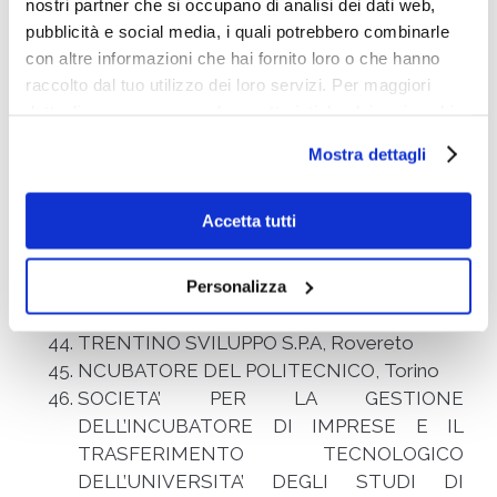
nostri partner che si occupano di analisi dei dati web,
LAZIO INNOVA – SOCIETA’ PER AZIONI,
pubblicità e social media, i quali potrebbero combinarle
Roma
con altre informazioni che hai fornito loro o che hanno
LVENTURE GROUP – SOCIETA’ PER
raccolto dal tuo utilizzo dei loro servizi. Per maggiori
AZIONI, Roma
dettagli e per conoscere le caratteristiche dei vari cookie
MARZOTTO VENTURE ACCELERATOR
utilizzati si invita a pendere visione
cookie policy
.
S.R.L., Roma
Mostra dettagli
PI CAMPUS S.R.L., Roma
PEEKABOO, Roma
Accetta tutti
FORMIMPRESA S.P.A., Roma
GIOCARCI SRL, Rimini
Personalizza
INCIBUM LAB S.R.L., Pontecagnano Faiano
ABINSULA S.R.L., Sassari
TRENTINO SVILUPPO S.P.A, Rovereto
NCUBATORE DEL POLITECNICO, Torino
SOCIETA’ PER LA GESTIONE
DELL’INCUBATORE DI IMPRESE E IL
TRASFERIMENTO TECNOLOGICO
DELL’UNIVERSITA’ DEGLI STUDI DI