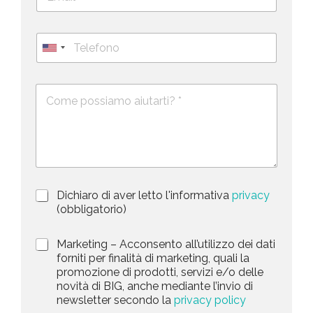
m
c
a
o
i
g
T
l
n
e
U
*
o
l
*
m
n
e
e
i
D
f
*
e
o
t
s
n
e
c
o
d
r
i
S
z
t
i
a
P
Dichiaro di aver letto l'informativa
privacy
o
r
n
(obbligatorio)
t
i
e
e
v
d
M
Marketing – Acconsento all’utilizzo dei dati
s
a
e
a
forniti per finalità di marketing, quali la
c
l
+
r
promozione di prodotti, servizi e/o delle
y
l
1
k
novità di BIG, anche mediante l’invio di
P
a
e
newsletter secondo la
privacy policy
o
r
t