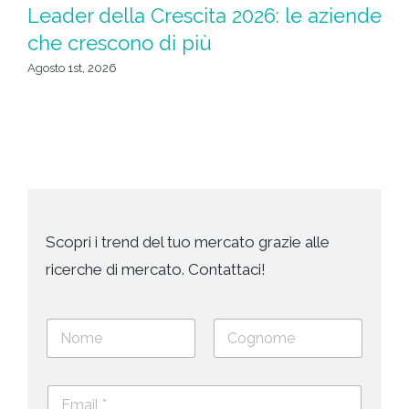
D
Leader della Crescita 2026: le aziende
d
che crescono di più
de
Agosto 1st, 2026
Lug
Scopri i trend del tuo mercato grazie alle
ricerche di mercato. Contattaci!
N
o
m
Nome
Cognome
e
E
e