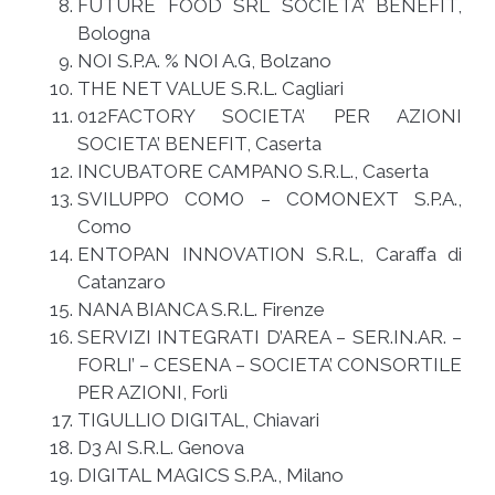
FUTURE FOOD SRL SOCIETA’ BENEFIT,
Bologna
NOI S.P.A. % NOI A.G, Bolzano
THE NET VALUE S.R.L. Cagliari
012FACTORY SOCIETA’ PER AZIONI
SOCIETA’ BENEFIT, Caserta
INCUBATORE CAMPANO S.R.L., Caserta
SVILUPPO COMO – COMONEXT S.P.A.,
Como
ENTOPAN INNOVATION S.R.L, Caraffa di
Catanzaro
NANA BIANCA S.R.L. Firenze
SERVIZI INTEGRATI D’AREA – SER.IN.AR. –
FORLI’ – CESENA – SOCIETA’ CONSORTILE
PER AZIONI, Forlì
TIGULLIO DIGITAL, Chiavari
D3 AI S.R.L. Genova
DIGITAL MAGICS S.P.A., Milano