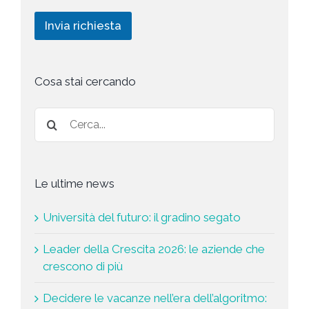
l
i
i
i
c
n
Invia richiesta
c
h
g
y
i
*
e
s
t
Cosa stai cercando
a
*
Le ultime news
Università del futuro: il gradino segato
Leader della Crescita 2026: le aziende che
crescono di più
Decidere le vacanze nell’era dell’algoritmo: