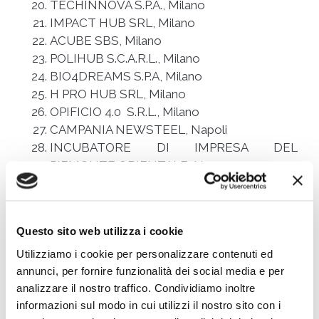
TECHINNOVA S.P.A., Milano
IMPACT HUB SRL, Milano
ACUBE SBS, Milano
POLIHUB S.C.A.R.L., Milano
BIO4DREAMS S.P.A, Milano
H PRO HUB SRL, Milano
OPIFICIO 4.0 S.R.L., Milano
CAMPANIA NEWSTEEL, Napoli
INCUBATORE DI IMPRESA DEL
PIEMONTE ORIENTALE, Novara
PARADIGMA S.R.L., Padova
DIGITAL HUB S.R.L., Cascina
POLO TECNOLOGICO ALTO ADRIATICO
Questo sito web utilizza i cookie
ANDREA GALVANI SOCIETA’ CONSORTILE
Utilizziamo i cookie per personalizzare contenuti ed
PER AZIONI, Pordenone
annunci, per fornire funzionalità dei social media e per
BP CUBE S.R.L., Pesaro
analizzare il nostro traffico. Condividiamo inoltre
SEREA SRL SB, Potenza
informazioni sul modo in cui utilizzi il nostro sito con i
INNOVA S.R.L., Roma