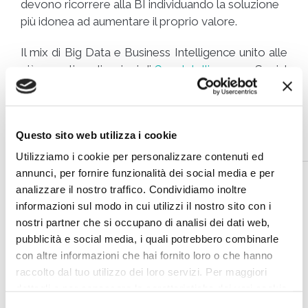
devono ricorrere alla BI individuando la soluzione
più idonea ad aumentare il proprio valore.
Il mix di Big Data e Business Intelligence unito alle
più recenti applicazioni di
Geo-Intelligence
e Social
Web BI apre così nuovi orizzonti alla
comprensione dei comportamenti dei clienti e dei
loro bisogni, e quindi è fondamentale per i processi
Questo sito web utilizza i cookie
decisionali aziendali.
Utilizziamo i cookie per personalizzare contenuti ed
annunci, per fornire funzionalità dei social media e per
analizzare il nostro traffico. Condividiamo inoltre
informazioni sul modo in cui utilizzi il nostro sito con i
nostri partner che si occupano di analisi dei dati web,
pubblicità e social media, i quali potrebbero combinarle
con altre informazioni che hai fornito loro o che hanno
raccolto dal tuo utilizzo dei loro servizi. Per maggiori
dettagli e per conoscere le caratteristiche dei vari cookie
utilizzati si invita a pendere visione
cookie policy
.