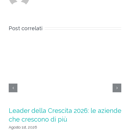
Post correlati
Leader della Crescita 2026: le aziende
M
che crescono di più
Sp
t
Agosto 1st, 2026