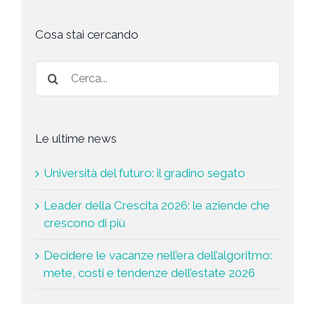
*
e
s
t
Cosa stai cercando
a
*
Le ultime news
Università del futuro: il gradino segato
Leader della Crescita 2026: le aziende che
crescono di più
Decidere le vacanze nell’era dell’algoritmo:
mete, costi e tendenze dell’estate 2026