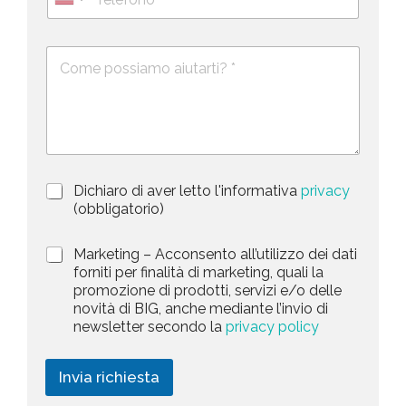
e
U
*
o
l
*
m
n
e
e
i
D
f
*
e
o
t
s
n
e
c
o
d
r
i
S
z
t
i
a
P
Dichiaro di aver letto l'informativa
privacy
o
r
n
(obbligatorio)
t
i
e
e
v
d
M
Marketing – Acconsento all’utilizzo dei dati
s
a
e
a
forniti per finalità di marketing, quali la
c
l
+
r
promozione di prodotti, servizi e/o delle
y
l
1
k
novità di BIG, anche mediante l’invio di
P
a
e
newsletter secondo la
privacy policy
o
r
t
l
i
i
i
c
n
Invia richiesta
c
h
g
y
i