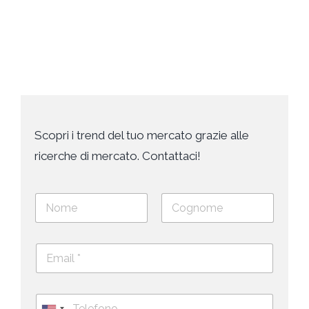
Lug
Scopri i trend del tuo mercato grazie alle
ricerche di mercato. Contattaci!
N
o
m
Nome
Cognome
e
E
e
m
c
a
o
i
g
T
l
n