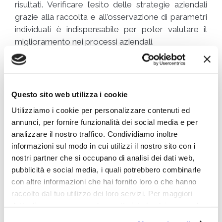
risultati. Verificare l’esito delle strategie aziendali
grazie alla raccolta e all’osservazione di parametri
individuati è indispensabile per poter valutare il
miglioramento nei processi aziendali.
E’ quindi una figura di raccordo tra i manager dei
vari settori aziendali ed è responsabile della
raccolta dei requisiti, della gestione quotidiana,
Questo sito web utilizza i cookie
della progettazione dell’architettura informatica,
Utilizziamo i cookie per personalizzare contenuti ed
dell’implementazione e della produzione di report
annunci, per fornire funzionalità dei social media e per
dei sistemi di business intelligence.
analizzare il nostro traffico. Condividiamo inoltre
informazioni sul modo in cui utilizzi il nostro sito con i
I settori di impiego dell’analista di
nostri partner che si occupano di analisi dei dati web,
Business Intelligence
pubblicità e social media, i quali potrebbero combinarle
con altre informazioni che hai fornito loro o che hanno
raccolto dal tuo utilizzo dei loro servizi. Per maggiori
Il data analyst è un professionista molto ricercato
dettagli e per conoscere le caratteristiche dei vari cookie
dalle aziende di diversi settori. Dall’ITC alle banche
utilizzati si invita a pendere visione
cookie policy
.
e assicurazioni, passando per e-commerce e GDO,