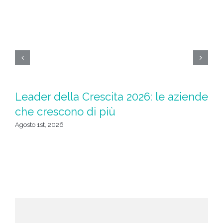
Leader della Crescita 2026: le aziende
M
che crescono di più
Sp
t
Agosto 1st, 2026
Lug