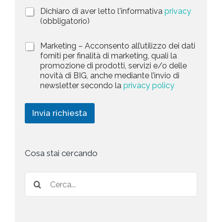
i
a
P
Dichiaro di aver letto l'informativa
privacy
o
r
n
(obbligatorio)
t
i
e
e
v
d
M
Marketing – Acconsento all’utilizzo dei dati
s
a
e
a
forniti per finalità di marketing, quali la
c
l
+
r
promozione di prodotti, servizi e/o delle
y
l
1
k
novità di BIG, anche mediante l’invio di
P
a
e
newsletter secondo la
privacy policy
o
r
t
l
i
i
i
c
n
Invia richiesta
c
h
g
y
i
*
e
s
t
Cosa stai cercando
a
*