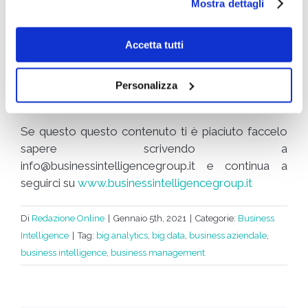
Mostra dettagli
media e comunicazione, trasporti e logistica, fino a
industria e Pubblica Amministrazione.
Accetta tutti
Inoltre può lavorare anche come dipendente o
collaboratore per le numerose
società
specializzate in Business Intelligence
e Digital
Personalizza
Transformation.
Se questo questo contenuto ti è piaciuto faccelo
sapere scrivendo a
info@businessintelligencegroup.it
e continua a
seguirci su
www.businessintelligencegroup.it
Di
Redazione Online
|
Gennaio 5th, 2021
|
Categorie:
Business
Intelligence
|
Tag:
big analytics
,
big data
,
business aziendale
,
business intelligence
,
business management