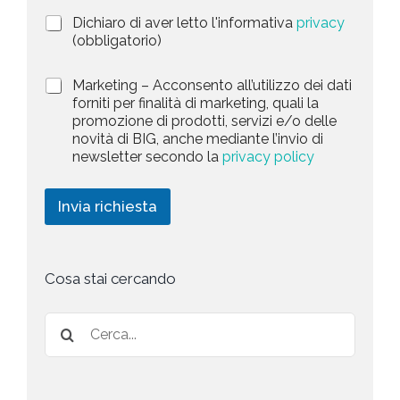
i
a
P
Dichiaro di aver letto l'informativa
privacy
o
r
n
(obbligatorio)
t
i
e
e
v
d
M
Marketing – Acconsento all’utilizzo dei dati
s
a
e
a
forniti per finalità di marketing, quali la
c
l
+
r
promozione di prodotti, servizi e/o delle
y
l
1
k
novità di BIG, anche mediante l’invio di
P
a
e
newsletter secondo la
privacy policy
o
r
t
l
i
i
i
c
n
Invia richiesta
c
h
g
y
i
*
e
s
t
Cosa stai cercando
a
*