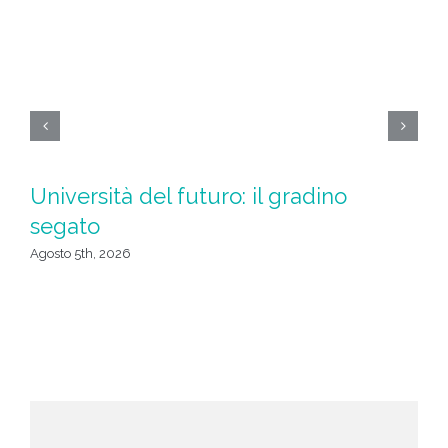
Università del futuro: il gradino
L
segato
c
Agosto 5th, 2026
Ago