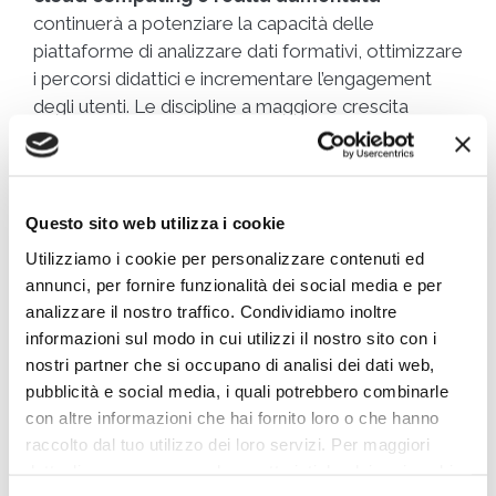
continuerà a potenziare la capacità delle
piattaforme di analizzare dati formativi, ottimizzare
i percorsi didattici e incrementare l’engagement
degli utenti. Le discipline a maggiore crescita
resteranno le
STEM
, il
digital marketing
, la
cybersecurity
e le
competenze green
, ambiti
strategici per la competitività delle imprese.
Questo sito web utilizza i cookie
Si stima che
oltre 15 milioni di italiani
Utilizziamo i cookie per personalizzare contenuti ed
parteciperanno ad almeno un corso online entro il
annunci, per fornire funzionalità dei social media e per
2027, mentre l’iniziativa governativa
“Italia
analizzare il nostro traffico. Condividiamo inoltre
Digitale 2026”
, sostenuta dai fondi PNRR,
informazioni sul modo in cui utilizzi il nostro sito con i
favorirà l’accesso alle infrastrutture tecnologiche e
nostri partner che si occupano di analisi dei dati web,
alla formazione sulle competenze digitali.
pubblicità e social media, i quali potrebbero combinarle
con altre informazioni che hai fornito loro o che hanno
Nonostante un persistere del divario con i Paesi
raccolto dal tuo utilizzo dei loro servizi. Per maggiori
del Nord Europa, la traiettoria è chiaramente
dettagli e per conoscere le caratteristiche dei vari cookie
ascendente:
collaborazioni tra università,