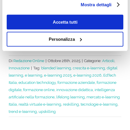
utilizzati si invita a pendere visione
cookie policy
.
piattaforme private e imprese
stanno
Mostra dettagli
rafforzando l’ecosistema formativo nazionale,
creando un contesto fertile per investitori e
Accetta tutti
operatori capaci di innovare linguaggi, contenuti e
tecnologie.
Personalizza
Di
Redazione Online
|
Ottobre 28th, 2025
|
Categorie:
Articoli
,
Innovazione
|
Tag:
blended learning
,
crescita e-learning
,
digital
learning
,
e learning
,
e-learning 2025
,
e-learning 2026
,
EdTech
Italia
,
education technology
,
formazione aziendale
,
formazione
digitale
,
formazione online
,
innovazione didattica
,
intelligenza
artificiale nella formazione
,
lifelong learning
,
mercato e-learning
Italia
,
realtà virtuale e-learning
,
reskilling
,
tecnologie e-learning
,
trend e-learning
,
upskilling