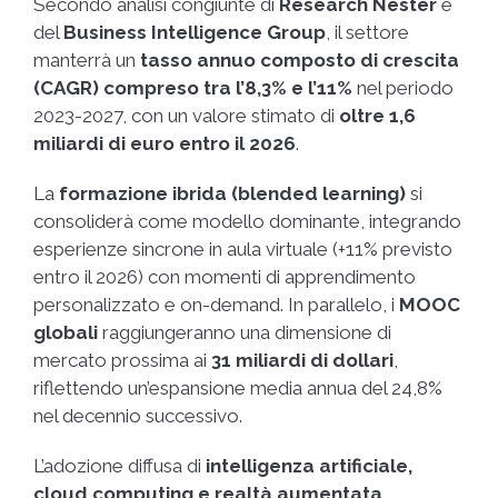
Secondo analisi congiunte di
Research Nester
e
del
Business Intelligence Group
, il settore
manterrà un
tasso annuo composto di crescita
(CAGR) compreso tra l’8,3% e l’11%
nel periodo
2023-2027, con un valore stimato di
oltre 1,6
miliardi di euro entro il 2026
.
La
formazione ibrida (blended learning)
si
consoliderà come modello dominante, integrando
esperienze sincrone in aula virtuale (+11% previsto
entro il 2026) con momenti di apprendimento
personalizzato e on-demand. In parallelo, i
MOOC
globali
raggiungeranno una dimensione di
mercato prossima ai
31 miliardi di dollari
,
riflettendo un’espansione media annua del 24,8%
nel decennio successivo.
L’adozione diffusa di
intelligenza artificiale,
cloud computing e realtà aumentata