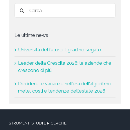
*
Le ultime news
Università del futuro: il gradino segato
Leader della Crescita 2026: le aziende che
crescono di più
Decidere le vacanze nell’era dell’algoritmo:
mete, costi e tendenze dell’estate 2026
STRUMENTI STUDI E RICERCHE