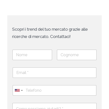
Scopri i trend del tuo mercato grazie alle
ricerche di mercato. Contattaci!
N
o
m
Nome
Cognome
e
E
e
m
c
a
o
i
g
T
l
n
e
U
*
o
l
*
m
n
e
e
i
D
f
*