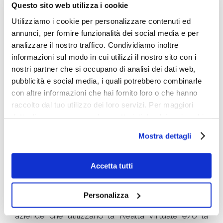
Questo sito web utilizza i cookie
Secondo il
report del Capgemini Research
Utilizziamo i cookie per personalizzare contenuti ed
Institute,
Augmented and Virtual Reality in
annunci, per fornire funzionalità dei social media e per
Operations: A guide for investment
, sono le
analizzare il nostro traffico. Condividiamo inoltre
aziende statunitensi e cinesi ad investire di più nella
informazioni sul modo in cui utilizzi il nostro sito con i
Realtà Virtuale e Aumentata
, con una
nostri partner che si occupano di analisi dei dati web,
pubblicità e social media, i quali potrebbero combinarle
percentuale di utilizzo all’interno delle operazioni
con altre informazioni che hai fornito loro o che hanno
aziendali pari al 50%. Inoltre, la percentuale di
raccolto dal tuo utilizzo dei loro servizi. Per maggiori
aziende che in Francia, Germania, Paesi del Nord
dettagli e per conoscere le caratteristiche dei vari cookie
Europa e Regno Unito stanno ancora
utilizzati si invita a pendere visione
cookie policy
.
sperimentando le iniziative di Realtà Virtuale e
Mostra dettagli
Realtà Aumentata è superiore al 50%.
I settori automobilistico, manifatturiero e dei
Accetta tutti
servizi pubblici utilizzano l’AR e la VR per la
riparazione e la manutenzione, per la
Personalizza
progettazione e l’assemblaggio. Circa il 30% delle
aziende che utilizzano la Realtà Virtuale e/o la