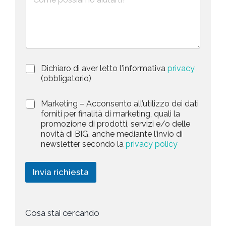
e
o
t
s
n
e
c
o
d
r
i
S
z
t
i
a
P
Dichiaro di aver letto l'informativa
privacy
o
r
n
(obbligatorio)
t
i
e
e
v
d
M
Marketing – Acconsento all’utilizzo dei dati
s
a
e
a
forniti per finalità di marketing, quali la
c
l
+
r
promozione di prodotti, servizi e/o delle
y
l
1
k
novità di BIG, anche mediante l’invio di
P
a
e
newsletter secondo la
privacy policy
o
r
t
l
i
i
i
c
n
Invia richiesta
c
h
g
y
i
*
e
s
t
Cosa stai cercando
a