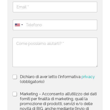
E
e
m
c
a
o
i
g
T
l
n
e
U
*
o
l
*
m
n
e
e
i
D
f
*
e
o
t
s
n
e
c
o
d
r
i
S
z
t
i
a
P
Dichiaro di aver letto l'informativa
privacy
o
r
n
(obbligatorio)
t
i
e
e
v
d
M
Marketing – Acconsento all’utilizzo dei dati
s
a
e
a
forniti per finalità di marketing, quali la
c
l
+
r
promozione di prodotti, servizi e/o delle
y
l
1
k
novità di BIG, anche mediante l’invio di
P
a