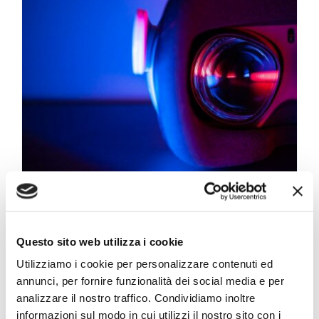
Realtà virtuale e realtà
aumentata: qual è la
Questo sito web utilizza i cookie
differenza?
Utilizziamo i cookie per personalizzare contenuti ed
Di
Redazione Online
|
Marzo 11th, 2022
|
Categorie:
annunci, per fornire funzionalità dei social media e per
Articoli
,
Intelligenza Artificiale
,
Intelligenza
Artificiale
|
Tag:
realtà aumentata
,
realtà aumentata
,
analizzare il nostro traffico. Condividiamo inoltre
tecnologia
informazioni sul modo in cui utilizzi il nostro sito con i