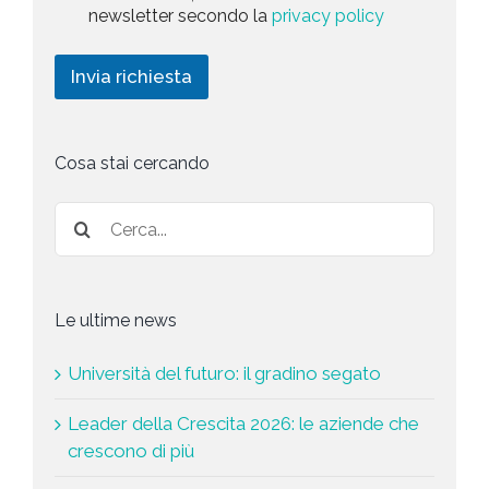
e
newsletter secondo la
privacy policy
o
r
t
l
i
i
i
c
n
Invia richiesta
c
h
g
y
i
*
e
s
Cosa stai cercando
t
a
*
Le ultime news
Università del futuro: il gradino segato
Leader della Crescita 2026: le aziende che
crescono di più