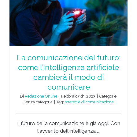
La comunicazione del futuro:
come l’intelligenza artificiale
cambierà il modo di
comunicare
Di
Redazione Online
|
Febbraio 9th, 2023
|
Categorie:
Senza categoria
|
Tag:
strategie di comunicazione
Il futuro della comunicazione è già oggi. Con
l'avvento dell'intelligenza ...