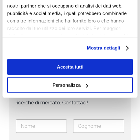
nostri partner che si occupano di analisi dei dati web,
pubblicità e social media, i quali potrebbero combinarle
La differenza tra realtà virtuale e realtà
con altre informazioni che hai fornito loro o che hanno
aumentata esiste ed ...
raccolto dal tuo utilizzo dei loro servizi. Per maggiori
dettagli e per conoscere le caratteristiche dei vari cookie
utilizzati si invita a pendere visione
cookie policy
.
Mostra dettagli
Accetta tutti
Personalizza
Scopri i trend del tuo mercato grazie alle
ricerche di mercato. Contattaci!
N
o
m
Nome
Cognome
e