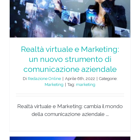
Realtà virtuale e Marketing:
un nuovo strumento di
comunicazione aziendale
Di
Redazione Online
|
Aprile 6th, 2022
|
Categorie:
Marketing
|
Tag:
marketing
Realtà virtuale e Marketing: cambia il mondo
della comunicazione aziendale ...