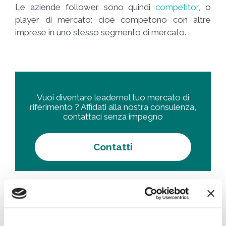
Le aziende follower sono quindi
competitor
, o
player di mercato: cioè competono con altre
imprese in uno stesso segmento di mercato.
Vuoi diventare leadernel tuo mercato di
riferimento ? Affidati alla nostra consulenza,
contattaci senza impegno
Contatti
Di
Redazione Online
|
Agosto 4th, 2021
|
Categorie:
Ricerche di
Mercato
|
Tag:
analisi di mercato
,
business strategy
,
concorrenza