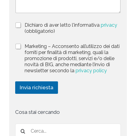
d
r
i
S
z
t
i
a
P
Dichiaro di aver letto l'informativa
privacy
o
r
n
(obbligatorio)
t
i
e
e
v
d
M
Marketing – Acconsento all’utilizzo dei dati
s
a
e
a
forniti per finalità di marketing, quali la
c
l
+
r
promozione di prodotti, servizi e/o delle
y
l
1
k
novità di BIG, anche mediante l’invio di
P
a
e
newsletter secondo la
privacy policy
o
r
t
l
i
i
i
c
n
Invia richiesta
c
h
g
y
i
*
e
s
t
Cosa stai cercando
a
*