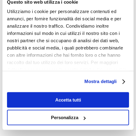
Questo sito web utilizza i cookie
Utilizziamo i cookie per personalizzare contenuti ed
annunci, per fornire funzionalità dei social media e per
analizzare il nostro traffico. Condividiamo inoltre
Se ti è piaciuto condividi
informazioni sul modo in cui utilizzi il nostro sito con i
nostri partner che si occupano di analisi dei dati web,
pubblicità e social media, i quali potrebbero combinarle
con altre informazioni che hai fornito loro o che hanno
raccolto dal tuo utilizzo dei loro servizi. Per maggiori
dettagli e per conoscere le caratteristiche dei vari cookie
Scritto da:
Redazione Online
utilizzati si invita a pendere visione
cookie policy
.
Mostra dettagli
Accetta tutti
Personalizza
Post correlati