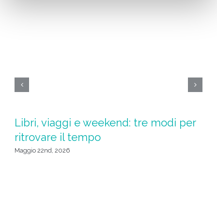
Libri, viaggi e weekend: tre modi per
S
ritrovare il tempo
u
da
Maggio 22nd, 2026
Apr