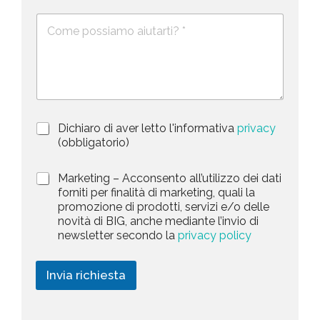
e
e
i
D
f
*
e
o
t
s
n
e
c
o
d
r
i
S
z
t
i
a
P
Dichiaro di aver letto l'informativa
privacy
o
r
n
(obbligatorio)
t
i
e
e
v
d
M
Marketing – Acconsento all’utilizzo dei dati
s
a
e
a
forniti per finalità di marketing, quali la
c
l
+
r
promozione di prodotti, servizi e/o delle
y
l
1
k
novità di BIG, anche mediante l’invio di
P
a
e
newsletter secondo la
privacy policy
o
r
t
l
i
i
i
c
n
Invia richiesta
c
h
g
y
i
*
e
s