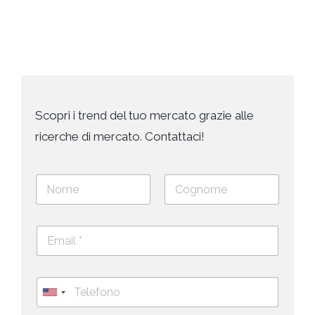
Scopri i trend del tuo mercato grazie alle
ricerche di mercato. Contattaci!
N
o
m
Nome
Cognome
e
E
e
m
c
a
o
i
g
T
l
n
e
U
*
o
l
*
m
n