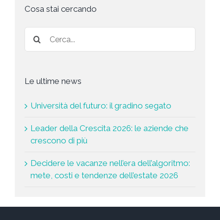
t
Cosa stai cercando
a
*
Le ultime news
Università del futuro: il gradino segato
Leader della Crescita 2026: le aziende che
crescono di più
Decidere le vacanze nell’era dell’algoritmo:
mete, costi e tendenze dell’estate 2026