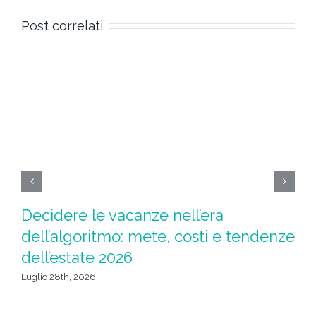
Post correlati
Decidere le vacanze nell’era
Ad
dell’algoritmo: mete, costi e tendenze
l
dell’estate 2026
Giu
Luglio 28th, 2026