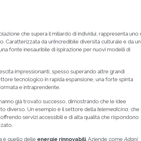
lazione che supera il miliardo di individui, rappresenta uno 
Caratterizzata da un’incredibile diversità culturale e da un
na fonte inesauribile di ispirazione per nuovi modelli di
rescita impressionanti, spesso superando altre grandi
ttore tecnologico in rapida espansione, una forte spinta
 formata e intraprendente.
dia hanno già trovato successo, dimostrando che le idee
to diverso. Un esempio è il settore della
telemedicina
, che
 offrendo servizi accessibili e di alta qualità che rispondono
zzato.
na è quello delle
energie rinnovabili
. Aziende come
Adani