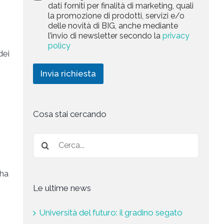
a
dati forniti per finalità di marketing, quali
c
l
+
r
la promozione di prodotti, servizi e/o
y
l
1
k
delle novità di BIG, anche mediante
P
a
e
l’invio di newsletter secondo la
privacy
o
r
t
l
policy
i
i
dei
i
c
n
c
h
g
Invia richiesta
y
i
*
e
s
t
a
Cosa stai cercando
*
 ha
Le ultime news
Università del futuro: il gradino segato