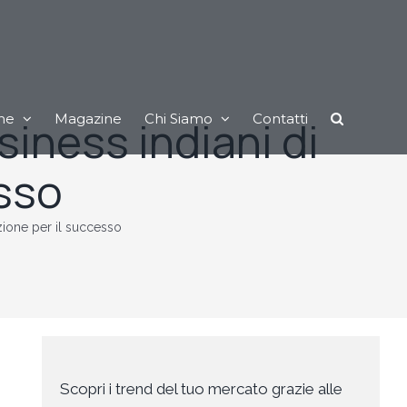
ne
Magazine
Chi Siamo
Contatti
usiness indiani di
esso
razione per il successo
Scopri i trend del tuo mercato grazie alle