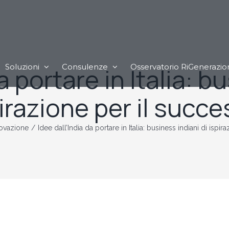
Soluzioni
Consulenze
Osservatorio RiGenerazio
a portare in Italia: b
irazione per il succ
ovazione
/
Idee dall’India da portare in Italia: business indiani di ispi