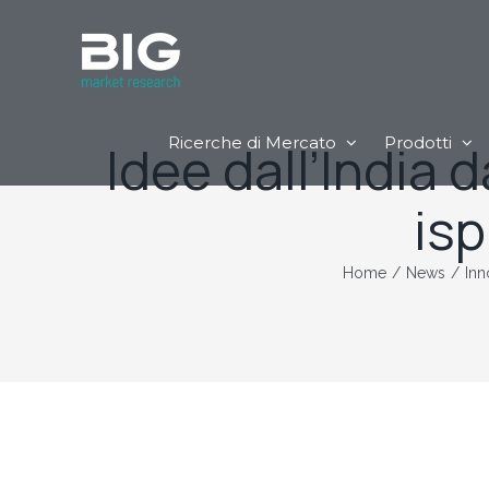
Ricerche di Mercato
Prodotti
Idee dall’India d
isp
Home
/
News
/
Inn