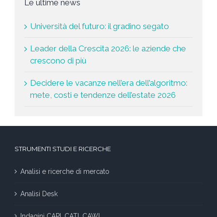
Le ultime news
Università del futuro: il gradino segato
Leader della Crescita 2026: le aziende che
crescono di più
Decidere le vacanze nell’era dell’algoritmo:
mete, costi e tendenze dell’estate 2026
STRUMENTI STUDI E RICERCHE
Analisi e ricerche di mercato
Analisi Desk
Indagini CAPI, CATI, CAWI