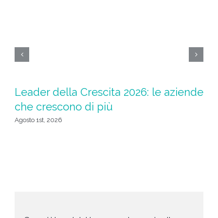
Leader della Crescita 2026: le aziende
M
che crescono di più
Sp
t
Agosto 1st, 2026
Lug