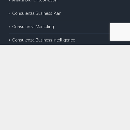
Analisi Brand Reputation
Consulenza Business Plan
Consulenza Marketing
Consulenza Business Intelligence
Consulenza per Startup
LINK UTILI
Chi Siamo
Lavora con noi
Contatti