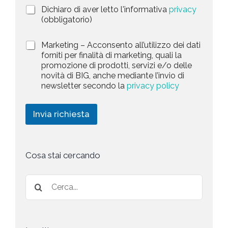
i
a
P
Dichiaro di aver letto l'informativa
privacy
o
r
n
(obbligatorio)
t
i
e
e
v
d
M
Marketing – Acconsento all’utilizzo dei dati
s
a
e
a
forniti per finalità di marketing, quali la
c
l
+
r
promozione di prodotti, servizi e/o delle
y
l
1
k
novità di BIG, anche mediante l’invio di
P
a
e
newsletter secondo la
privacy policy
o
r
t
l
i
i
i
c
n
Invia richiesta
c
h
g
y
i
*
e
s
t
Cosa stai cercando
a
*