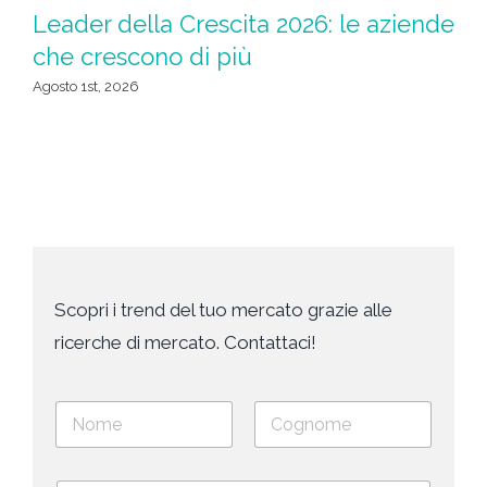
D
Leader della Crescita 2026: le aziende
d
che crescono di più
de
Agosto 1st, 2026
Lug
Scopri i trend del tuo mercato grazie alle
ricerche di mercato. Contattaci!
N
o
m
Nome
Cognome
e