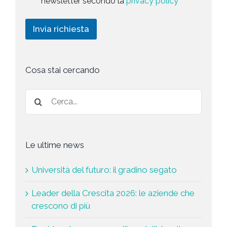
newsletter secondo la
privacy policy
o
r
t
l
i
i
i
c
n
Invia richiesta
c
h
g
y
i
*
e
s
t
Cosa stai cercando
a
*
Le ultime news
Università del futuro: il gradino segato
Leader della Crescita 2026: le aziende che
crescono di più