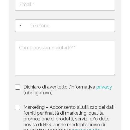
E
e
m
c
a
o
i
g
T
l
n
e
*
o
l
*
m
e
e
D
f
*
e
o
s
n
c
o
r
i
z
i
P
Dichiaro di aver letto l'informativa
privacy
o
r
n
(obbligatorio)
i
e
v
d
M
Marketing – Acconsento all’utilizzo dei dati
a
e
a
forniti per finalità di marketing, quali la
c
l
r
promozione di prodotti, servizi e/o delle
y
l
k
novità di BIG, anche mediante l’invio di
P
a
e