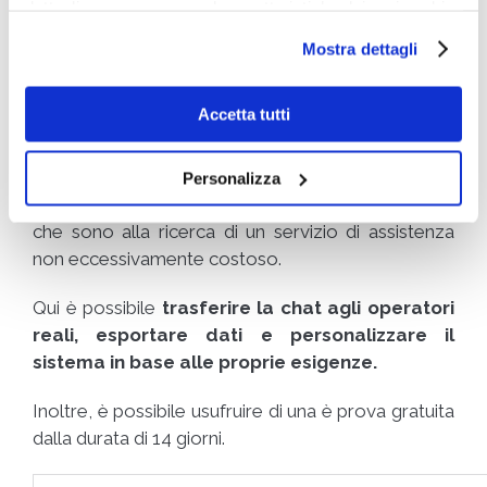
dettagli e per conoscere le caratteristiche dei vari cookie
utilizzati si invita a pendere visione
cookie policy
.
Infine, è possibile richiedere una demo svolta con
Mostra dettagli
direttamente con gli operatori dell’azienda in
ambiente protetto.
Accetta tutti
Oct8ne
Personalizza
Lo strumento offerto da Oct8ne è adatto a coloro
che sono alla ricerca di un servizio di assistenza
non eccessivamente costoso.
Qui è possibile
trasferire la chat agli operatori
reali, esportare dati e personalizzare il
sistema in base alle proprie esigenze.
Inoltre, è possibile usufruire di una è prova gratuita
dalla durata di 14 giorni.