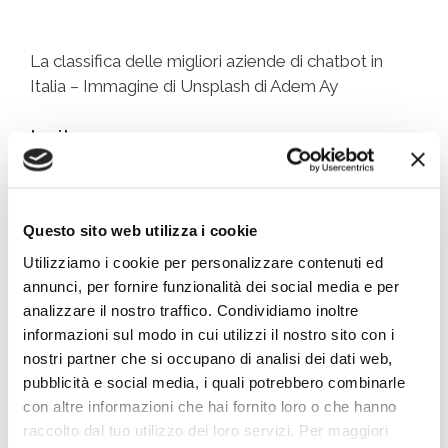
La classifica delle migliori aziende di chatbot in
Italia – Immagine di Unsplash di Adem Ay
Laila
Laila è un valido supporto per aziende di varie
dimensioni alla ricerca di un assistente virtuale.
Il
Questo sito web utilizza i cookie
giusto prezzo per un servizio di alta qualità.
Utilizziamo i cookie per personalizzare contenuti ed
Tra i grandi vantaggi, in questo caso, vi è la
annunci, per fornire funzionalità dei social media e per
capacità di
conversare in un linguaggio molto
analizzare il nostro traffico. Condividiamo inoltre
informazioni sul modo in cui utilizzi il nostro sito con i
naturale, aiutare nella lead generation e
nostri partner che si occupano di analisi dei dati web,
sostenere gli umani nell’assistenza tecnica.
La
pubblicità e social media, i quali potrebbero combinarle
chat, inoltre, può essere trasferita agli operatori ed
con altre informazioni che hai fornito loro o che hanno
il sostegno fornito da questo intelligente
raccolto dal tuo utilizzo dei loro servizi. Per maggiori
assistente è reale ed assicurato.