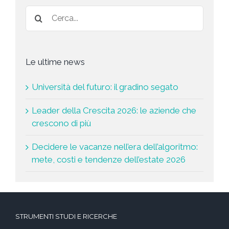
*
Le ultime news
Università del futuro: il gradino segato
Leader della Crescita 2026: le aziende che
crescono di più
Decidere le vacanze nell’era dell’algoritmo:
mete, costi e tendenze dell’estate 2026
STRUMENTI STUDI E RICERCHE