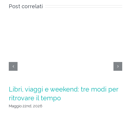
Post correlati
Libri, viaggi e weekend: tre modi per
S
ritrovare il tempo
u
da
Maggio 22nd, 2026
Apr