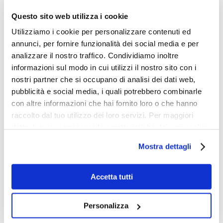
La top 10 della Fortune
Questo sito web utilizza i cookie
Global 500 2022:
Utilizziamo i cookie per personalizzare contenuti ed
annunci, per fornire funzionalità dei social media e per
analizzare il nostro traffico. Condividiamo inoltre
1.
Walmart (USA)
informazioni sul modo in cui utilizzi il nostro sito con i
2.
Amazon.com (USA)
nostri partner che si occupano di analisi dei dati web,
3.
State Grid (Cina)
pubblicità e social media, i quali potrebbero combinarle
4.
China National Petroleum (Cina)
con altre informazioni che hai fornito loro o che hanno
5.
Sinopec (Cina)
raccolto dal tuo utilizzo dei loro servizi. Per maggiori
6.
Saudi Aramco (Arabia Saudita) – Il valore della
dettagli e per conoscere le caratteristiche dei vari cookie
società petrolifera nella capitalizzazione di
utilizzati si invita a pendere visione
cookie policy
.
Mostra dettagli
mercato ha quasi raggiunto i 1,9 trilioni di dollari,
che le ha permesso di rivendicare il suo titolo di
azienda più redditizia del mondo.
Accetta tutti
7.
Apple (USA) – Prima nella classifica di
capitalizzazione di mercato, superando la soglia di
Personalizza
$ 2,7 trilioni detiene la posizione n. 1 come azienda