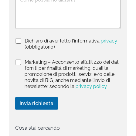
e
o
t
s
n
e
c
o
d
r
i
S
z
t
i
a
P
Dichiaro di aver letto l'informativa
privacy
o
r
n
(obbligatorio)
t
i
e
e
v
d
M
Marketing – Acconsento all’utilizzo dei dati
s
a
e
a
forniti per finalità di marketing, quali la
c
l
+
r
promozione di prodotti, servizi e/o delle
y
l
1
k
novità di BIG, anche mediante l’invio di
P
a
e
newsletter secondo la
privacy policy
o
r
t
l
i
i
i
c
n
Invia richiesta
c
h
g
y
i
*
e
s
t
Cosa stai cercando
a