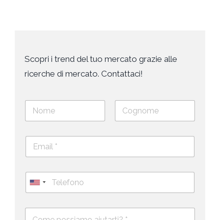
Scopri i trend del tuo mercato grazie alle
ricerche di mercato. Contattaci!
N
o
m
Nome
Cognome
e
E
e
m
c
a
o
i
g
T
l
n
e
U
*
o
l
*
m
n
e
e
i
D
f
*