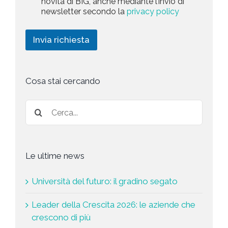
novità di BIG, anche mediante l’invio di
P
a
e
newsletter secondo la
privacy policy
o
r
t
l
i
i
i
c
n
Invia richiesta
c
h
g
y
i
*
e
s
t
Cosa stai cercando
a
*
Le ultime news
Università del futuro: il gradino segato
Leader della Crescita 2026: le aziende che
crescono di più