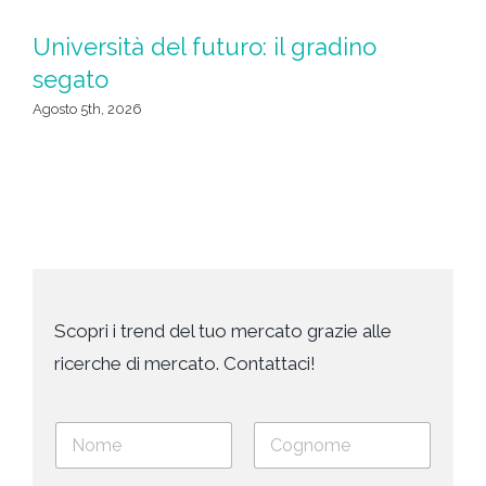
Università del futuro: il gradino
L
segato
c
Agosto 5th, 2026
Ago
Scopri i trend del tuo mercato grazie alle
ricerche di mercato. Contattaci!
N
o
m
Nome
Cognome