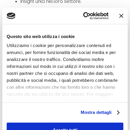
insight unici nel loro settore.
4. Progetti AI personalizzati:
risultati concreti, non soluzioni
generiche
Questo sito web utilizza i cookie
Utilizziamo i cookie per personalizzare contenuti ed
BIG non propone soluzioni standard: realizza
annunci, per fornire funzionalità dei social media e per
progetti AI ad hoc
, costruiti sulle esigenze reali
analizzare il nostro traffico. Condividiamo inoltre
dell’azienda.
informazioni sul modo in cui utilizzi il nostro sito con i
nostri partner che si occupano di analisi dei dati web,
Questo include:
pubblicità e social media, i quali potrebbero combinarle
con altre informazioni che hai fornito loro o che hanno
analisi dei processi e dei flussi informativi,
raccolto dal tuo utilizzo dei loro servizi. Per maggiori
costruzione di dataset certificati,
dettagli e per conoscere le caratteristiche dei vari cookie
tuning dei modelli sul linguaggio specifico del
utilizzati si invita a pendere visione
cookie policy
.
cliente,
Mostra dettagli
integrazione nei sistemi gestionali e
decisionali,
Accetta tutti