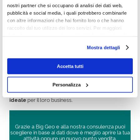
Come scegliere il giusto
nostri partner che si occupano di analisi dei dati web,
pubblicità e social media, i quali potrebbero combinarle
immobile da acquistare
con altre informazioni che hai fornito loro o che hanno
raccolto dal tuo utilizzo dei loro servizi. Per maggiori
per la tua attività
dettagli e per conoscere le caratteristiche dei vari cookie
utilizzati si invita a pendere visione
cookie policy
.
Mostra dettagli
Sei alla ricerca di un immobile commerciale per
aprire una nuova attività e non sai qual è la zona più
Accetta tutti
adatta alle tue esigenze? Business Intelligence
Group offre un sistema avanzato di geointelligence
chiamato
Geomarketing
, progettato per
Personalizza
supportare le aziende nella scelta della
location
ideale
per il loro business.
Grazie a Big Geo e alla nostra consulenza puoi
scegliere in base ai dati dove è meglio aprire la tua
attività oppure un nuovo punto vendita.