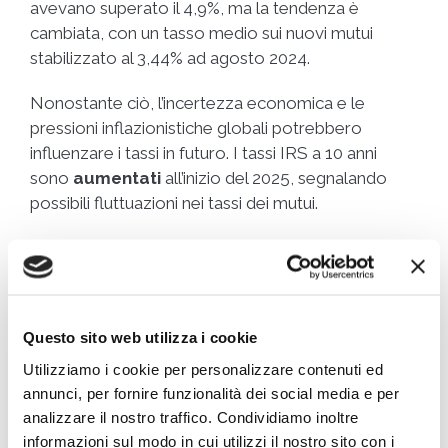
avevano superato il 4,9%, ma la tendenza è
cambiata, con un tasso medio sui nuovi mutui
stabilizzato al 3,44% ad agosto 2024.
Nonostante ciò, l’incertezza economica e le
pressioni inflazionistiche globali potrebbero
influenzare i tassi in futuro. I tassi IRS a 10 anni
sono
aumentati
all’inizio del 2025, segnalando
possibili fluttuazioni nei tassi dei mutui.
La Bce ha mantenuto i tassi di riferimento invariati
a metà 2024, con la possibilità di nuovi tagli, ma
l’incertezza geopolitica (elezioni USA, tensioni con
Russia e Cina) e la situazione economica globale
Questo sito web utilizza i cookie
potrebbero
limitare
ulteriori
riduzioni
. Il contesto
Utilizziamo i cookie per personalizzare contenuti ed
complesso rende difficile prevedere un percorso
annunci, per fornire funzionalità dei social media e per
stabile per i tassi, con l’inflazione e la politica
analizzare il nostro traffico. Condividiamo inoltre
monetaria che rimangono temi cruciali.
informazioni sul modo in cui utilizzi il nostro sito con i