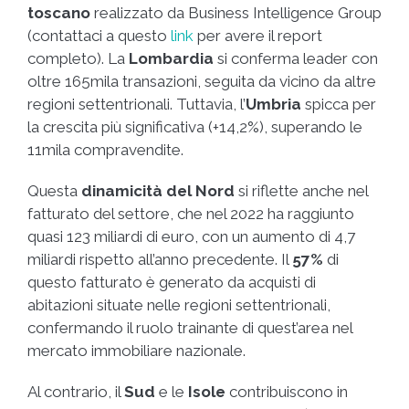
toscano
realizzato da Business Intelligence Group
(contattaci a questo
link
per avere il report
completo). La
Lombardia
si conferma leader con
oltre 165mila transazioni, seguita da vicino da altre
regioni settentrionali. Tuttavia, l’
Umbria
spicca per
la crescita più significativa (+14,2%), superando le
11mila compravendite.
Questa
dinamicità del Nord
si riflette anche nel
fatturato del settore, che nel 2022 ha raggiunto
quasi 123 miliardi di euro, con un aumento di 4,7
miliardi rispetto all’anno precedente. Il
57%
di
questo fatturato è generato da acquisti di
abitazioni situate nelle regioni settentrionali,
confermando il ruolo trainante di quest’area nel
mercato immobiliare nazionale.
Al contrario, il
Sud
e le
Isole
contribuiscono in