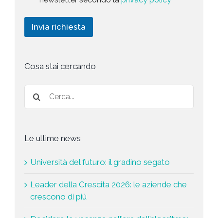
o
r
t
e
l
i
i
i
c
d
n
Invia richiesta
c
h
g
y
i
*
e
s
t
Cosa stai cercando
a
*
Le ultime news
Università del futuro: il gradino segato
Leader della Crescita 2026: le aziende che
crescono di più