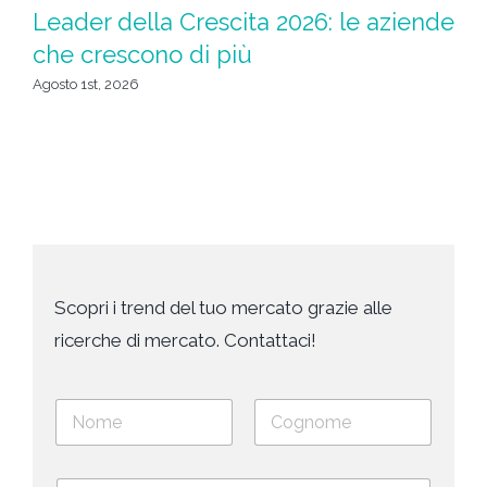
L
Leader della Crescita 2026: le aziende
ri
che crescono di più
Ma
Agosto 1st, 2026
Scopri i trend del tuo mercato grazie alle
ricerche di mercato. Contattaci!
N
o
m
Nome
Cognome
e