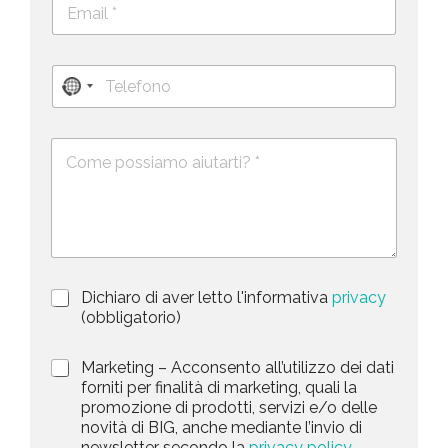
E
e
m
c
a
o
i
g
T
l
n
N
e
*
o
l
*
o
m
e
e
c
D
f
*
o
e
o
s
n
u
c
o
n
r
t
i
z
r
i
y
P
Dichiaro di aver letto l'informativa
privacy
o
s
r
n
(obbligatorio)
i
e
e
v
d
l
M
Marketing – Acconsento all’utilizzo dei dati
a
e
a
forniti per finalità di marketing, quali la
e
c
l
r
promozione di prodotti, servizi e/o delle
y
l
c
k
novità di BIG, anche mediante l’invio di
P
a
t
e
newsletter secondo la
privacy policy