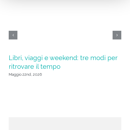
Libri, viaggi e weekend: tre modi per
S
ritrovare il tempo
u
da
Maggio 22nd, 2026
Apr