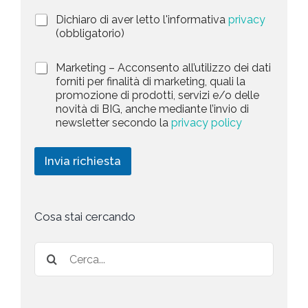
i
a
P
Dichiaro di aver letto l'informativa
privacy
o
r
n
(obbligatorio)
t
i
e
e
v
d
M
Marketing – Acconsento all’utilizzo dei dati
s
a
e
a
forniti per finalità di marketing, quali la
c
l
+
r
promozione di prodotti, servizi e/o delle
y
l
1
k
novità di BIG, anche mediante l’invio di
P
a
e
newsletter secondo la
privacy policy
o
r
t
l
i
i
i
c
n
Invia richiesta
c
h
g
y
i
*
e
s
t
Cosa stai cercando
a
*