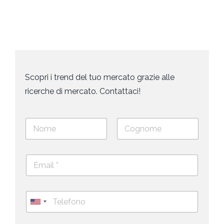
Scopri i trend del tuo mercato grazie alle
ricerche di mercato. Contattaci!
N
o
m
Nome
Cognome
e
E
e
m
c
a
o
i
g
T
l
n
e
U
*
o
l
*
m
n
e