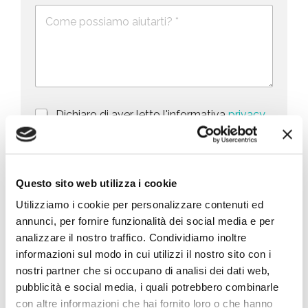
e
i
D
f
*
e
o
t
s
n
e
c
o
d
r
i
S
z
t
i
a
P
Dichiaro di aver letto l'informativa
privacy
o
r
n
(obbligatorio)
t
i
e
e
v
d
M
Marketing – Acconsento all’utilizzo dei dati
s
a
e
a
forniti per finalità di marketing, quali la
c
l
+
Questo sito web utilizza i cookie
r
promozione di prodotti, servizi e/o delle
y
l
1
k
novità di BIG, anche mediante l’invio di
Utilizziamo i cookie per personalizzare contenuti ed
P
a
e
newsletter secondo la
privacy policy
o
r
annunci, per fornire funzionalità dei social media e per
t
l
i
analizzare il nostro traffico. Condividiamo inoltre
i
i
c
n
informazioni sul modo in cui utilizzi il nostro sito con i
Invia richiesta
c
h
g
y
nostri partner che si occupano di analisi dei dati web,
i
*
e
pubblicità e social media, i quali potrebbero combinarle
s
con altre informazioni che hai fornito loro o che hanno