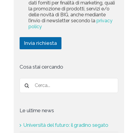
a
dati forniti per finalità di marketing, quali
c
l
+
r
la promozione di prodotti, servizi e/o
y
l
1
k
delle novità di BIG, anche mediante
P
a
e
l’invio di newsletter secondo la
privacy
o
r
t
l
policy
i
i
i
c
n
c
h
g
Invia richiesta
y
i
*
e
s
t
a
Cosa stai cercando
*
Le ultime news
Università del futuro: il gradino segato