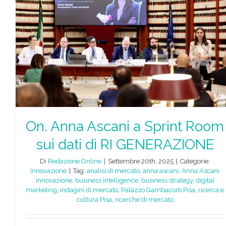
On. Anna Ascani a Sprint Room
sui dati di RI GENERAZIONE
Di
Redazione Online
|
Settembre 20th, 2025
|
Categorie:
Innovazione
|
Tag:
analisi di mercato
,
anna ascani
,
Anna Ascani
innovazione
,
business intelligence
,
business strategy
,
digital
marketing
,
indagini di mercato
,
Palazzo Gambacorti Pisa
,
ricerca e
cultura Pisa
,
ricerche di mercato