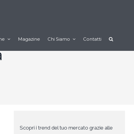
ne
Magazine
Chi Siamo
Contatti
a
Scopri i trend del tuo mercato grazie alle