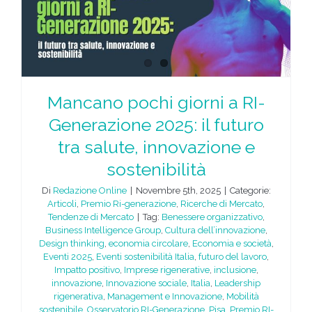
Mancano pochi giorni a RI-
Generazione 2025: il futuro
tra salute, innovazione e
sostenibilità
Di
Redazione Online
|
Novembre 5th, 2025
|
Categorie:
Articoli
,
Premio Ri-generazione
,
Ricerche di Mercato
,
Tendenze di Mercato
|
Tag:
Benessere organizzativo
,
Business Intelligence Group
,
Cultura dell’innovazione
,
Design thinking
,
economia circolare
,
Economia e società
,
Eventi 2025
,
Eventi sostenibilità Italia
,
futuro del lavoro
,
Impatto positivo
,
Imprese rigenerative
,
inclusione
,
innovazione
,
Innovazione sociale
,
Italia
,
Leadership
rigenerativa
,
Management e Innovazione
,
Mobilità
sostenibile
,
Osservatorio RI-Generazione
,
Pisa
,
Premio RI-