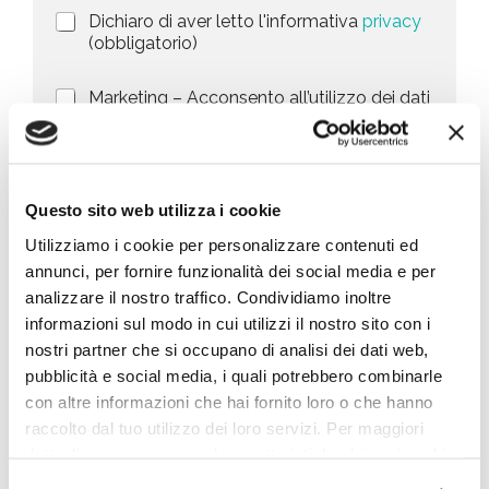
i
y
P
Dichiaro di aver letto l'informativa
privacy
o
s
r
n
(obbligatorio)
i
e
e
v
d
l
M
Marketing – Acconsento all’utilizzo dei dati
a
e
a
forniti per finalità di marketing, quali la
e
c
l
r
promozione di prodotti, servizi e/o delle
y
l
c
k
novità di BIG, anche mediante l’invio di
P
a
t
e
newsletter secondo la
privacy policy
o
r
t
e
l
i
Questo sito web utilizza i cookie
i
i
c
d
n
Invia richiesta
Utilizziamo i cookie per personalizzare contenuti ed
c
h
g
y
i
annunci, per fornire funzionalità dei social media e per
*
e
analizzare il nostro traffico. Condividiamo inoltre
s
informazioni sul modo in cui utilizzi il nostro sito con i
Cosa stai cercando
t
nostri partner che si occupano di analisi dei dati web,
a
*
pubblicità e social media, i quali potrebbero combinarle
con altre informazioni che hai fornito loro o che hanno
raccolto dal tuo utilizzo dei loro servizi. Per maggiori
dettagli e per conoscere le caratteristiche dei vari cookie
utilizzati si invita a pendere visione
cookie policy
.