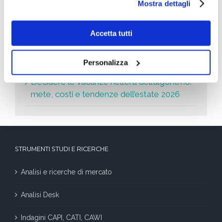
Le ultime news
Mostra dettagli
Università del futuro: il gradino segato
Accetta tutti
Leader della Crescita 2026: le aziende che
crescono di più
Personalizza
Decidere le vacanze nell’era dell’algoritmo:
mete, costi e tendenze dell’estate 2026
STRUMENTI STUDI E RICERCHE
Analisi e ricerche di mercato
Analisi Desk
Indagini CAPI, CATI, CAWI