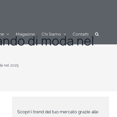
ne
Magazine
Chi Siamo
Contatti
ando di moda nel
da nel 2025
Scopri i trend del tuo mercato grazie alle