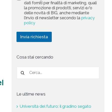
a
dati forniti per finalità di marketing, quali
c
l
+
r
la promozione di prodotti, servizi e/o
y
l
1
k
delle novità di BIG, anche mediante
P
a
e
l’invio di newsletter secondo la
privacy
o
r
t
l
policy
i
i
i
c
n
c
h
g
Invia richiesta
y
i
*
e
s
t
a
Cosa stai cercando
*
el
Le ultime news
Università del futuro: il gradino segato