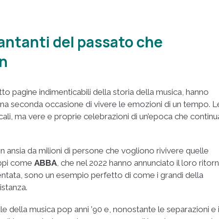
cantanti del passato che
an
tto pagine indimenticabili della storia della musica, hanno
an una seconda occasione di vivere le emozioni di un tempo. L
ali, ma vere e proprie celebrazioni di un’epoca che continu
con ansia da milioni di persone che vogliono rivivere quelle
uppi come
ABBA
, che nel 2022 hanno annunciato il loro ritor
ntata, sono un esempio perfetto di come i grandi della
stanza.
della musica pop anni ’90 e, nonostante le separazioni e 