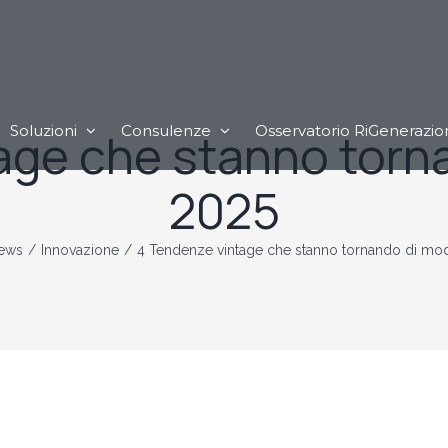
Soluzioni
Consulenze
Osservatorio RiGenerazio
age che stanno torn
2025
ews
/
Innovazione
/
4 Tendenze vintage che stanno tornando di mo