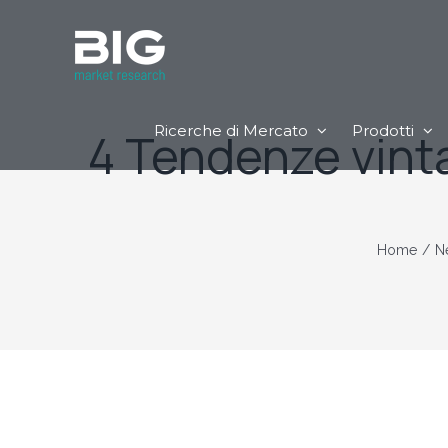
Ricerche di Mercato
Prodotti
4 Tendenze vint
Home
/
N