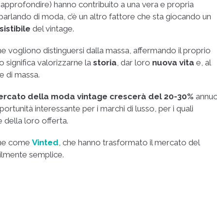
 approfondire) hanno contribuito a una vera e propria
parlando di moda, c’è un altro fattore che sta giocando un
sistibile
del vintage.
he vogliono distinguersi dalla massa, affermando il proprio
o significa valorizzarne la
storia
, dar loro
nuova vita
e, al
e di massa.
rcato della moda vintage crescerà del 20-30%
annu
ortunità interessante per i marchi di lusso, per i quali
della loro offerta.
line come
Vinted
, che hanno trasformato il mercato del
bilmente semplice.