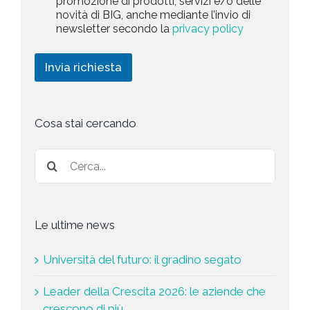
promozione di prodotti, servizi e/o delle
y
l
1
k
novità di BIG, anche mediante l’invio di
P
a
e
newsletter secondo la
privacy policy
o
r
t
l
i
i
i
c
n
Invia richiesta
c
h
g
y
i
*
e
s
t
Cosa stai cercando
a
*
Le ultime news
Università del futuro: il gradino segato
Leader della Crescita 2026: le aziende che
crescono di più