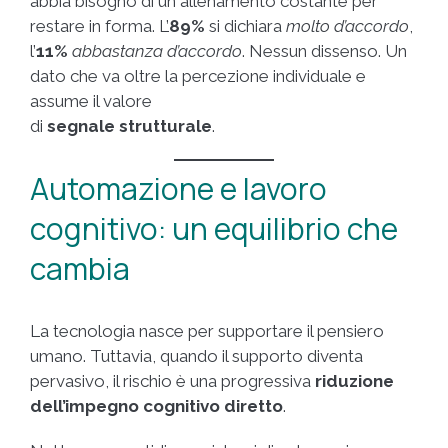
abbia bisogno di un allenamento costante per
restare in forma. L’
89%
si dichiara
molto d’accordo
,
l’
11%
abbastanza d’accordo
. Nessun dissenso. Un
dato che va oltre la percezione individuale e
assume il valore
di
segnale strutturale
.
Automazione e lavoro
cognitivo: un equilibrio che
cambia
La tecnologia nasce per supportare il pensiero
umano. Tuttavia, quando il supporto diventa
pervasivo, il rischio è una progressiva
riduzione
dell’impegno cognitivo diretto
.