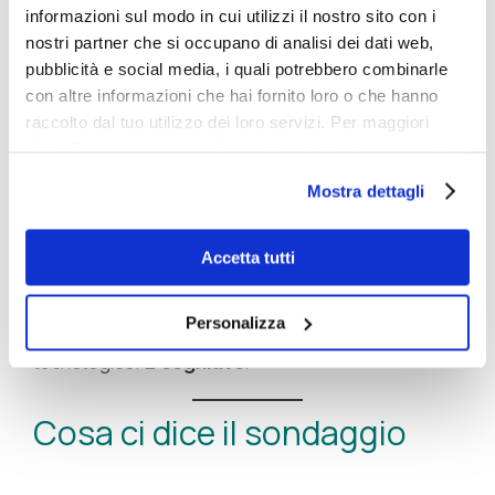
informazioni sul modo in cui utilizzi il nostro sito con i
Negli ultimi anni le imprese hanno investito ingenti
nostri partner che si occupano di analisi dei dati web,
risorse in tecnologie avanzate. Molto più limitata è
pubblicità e social media, i quali potrebbero combinarle
stata, invece, l’attenzione dedicata
con altre informazioni che hai fornito loro o che hanno
all’
igiene cognitiva
delle organizzazioni.
raccolto dal tuo utilizzo dei loro servizi. Per maggiori
dettagli e per conoscere le caratteristiche dei vari cookie
Eppure, senza menti allenate:
utilizzati si invita a pendere visione
cookie policy
.
Mostra dettagli
i dati non si trasformano in decisioni,
gli algoritmi non diventano strategia,
Accetta tutti
l’automazione non genera vantaggio
competitivo.
Personalizza
Il vero salto evolutivo non è esclusivamente
tecnologico. È
cognitivo
.
Cosa ci dice il sondaggio