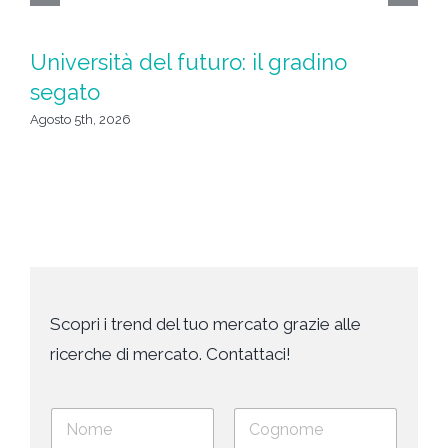
Università del futuro: il gradino
L
segato
c
Agosto 5th, 2026
Ago
Scopri i trend del tuo mercato grazie alle
ricerche di mercato. Contattaci!
N
o