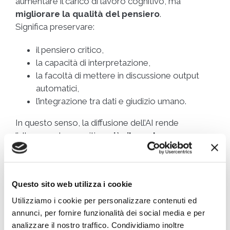
aumentare il carico di lavoro cognitivo, ma
migliorare la qualità del pensiero
.
Significa preservare:
il pensiero critico,
la capacità di interpretazione,
la facoltà di mettere in discussione output
automatici,
l’integrazione tra dati e giudizio umano.
In questo senso, la diffusione dell’AI rende
l’allenamento cognitivo
più rilevante
, non meno.
Dall’innovazione
tecnologica a quella
Questo sito web utilizza i cookie
Utilizziamo i cookie per personalizzare contenuti ed
cognitiva
annunci, per fornire funzionalità dei social media e per
analizzare il nostro traffico. Condividiamo inoltre