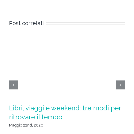
Post correlati
Libri, viaggi e weekend: tre modi per
S
ritrovare il tempo
u
da
Maggio 22nd, 2026