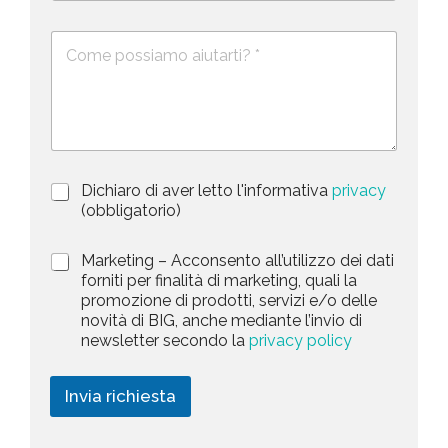
l
*
o
m
e
e
c
D
f
*
o
e
o
s
n
u
c
o
n
r
t
i
z
r
i
y
P
Dichiaro di aver letto l'informativa
privacy
o
s
r
n
(obbligatorio)
i
e
e
v
d
l
M
Marketing – Acconsento all’utilizzo dei dati
a
e
a
forniti per finalità di marketing, quali la
e
c
l
r
promozione di prodotti, servizi e/o delle
y
l
c
k
novità di BIG, anche mediante l’invio di
P
a
t
e
newsletter secondo la
privacy policy
o
r
t
e
l
i
i
i
c
d
n
Invia richiesta
c
h
g
y
i
*
e