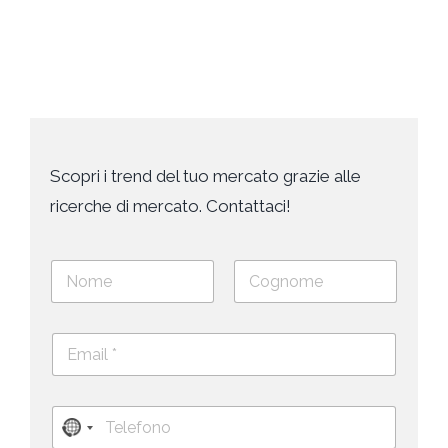
Apr
Scopri i trend del tuo mercato grazie alle
ricerche di mercato. Contattaci!
N
o
m
Nome
Cognome
e
E
e
m
c
a
o
i
g
T
l
n
N
e
*
o