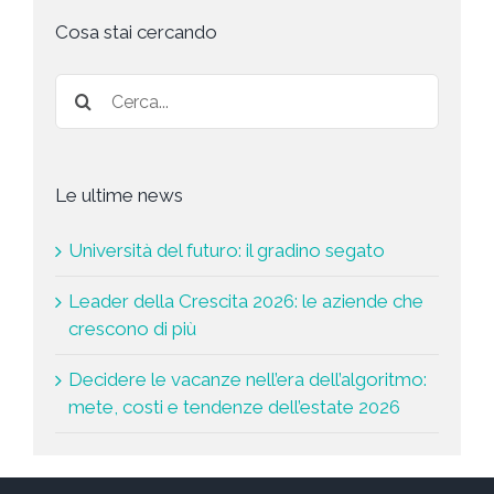
s
t
Cosa stai cercando
a
*
Le ultime news
Università del futuro: il gradino segato
Leader della Crescita 2026: le aziende che
crescono di più
Decidere le vacanze nell’era dell’algoritmo:
mete, costi e tendenze dell’estate 2026