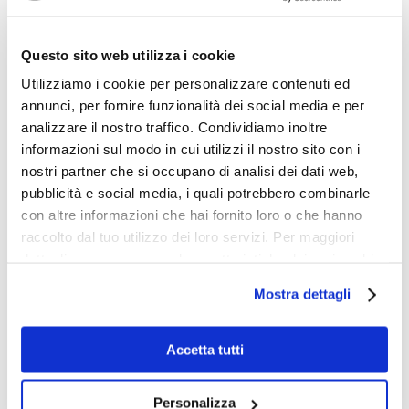
Il panorama imprenditoriale milanese è un tessuto
di dinamismo, cultura e competizione. Milano è una
pietra miliare per l’economia italiana, ospitando una
Questo sito web utilizza i cookie
vasta gamma di aziende di varie dimensioni e
Utilizziamo i cookie per personalizzare contenuti ed
settori. Dai colossi aziendali alle start-up
annunci, per fornire funzionalità dei social media e per
emergenti, la città offre un’eccezionale diversità
analizzare il nostro traffico. Condividiamo inoltre
che è fondamentale per un
ambiente
informazioni sul modo in cui utilizzi il nostro sito con i
imprenditoriale stimolante
. Con una presenza
nostri partner che si occupano di analisi dei dati web,
globale e una solida rete di connessioni
pubblicità e social media, i quali potrebbero combinarle
internazionali, Milano è un trampolino di lancio per
con altre informazioni che hai fornito loro o che hanno
le imprese che aspirano a lasciare un segno
raccolto dal tuo utilizzo dei loro servizi. Per maggiori
duraturo.
dettagli e per conoscere le caratteristiche dei vari cookie
utilizzati si invita a pendere visione
cookie policy
.
Mostra dettagli
L’Analisi Razionale per il
Successo
Accetta tutti
Il nostro servizio di ricerche di mercato è più di un
semplice strumento: è il tuo alleato strategico nel
Personalizza