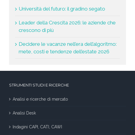
Università del futuro: il gradino segato
Leader della Crescita 2026: le aziende che
crescono di più
Decidere le vacanze nell’era dell’algoritmo:
mete, costi e tendenze dell’estate 2026
STRUMENTI STUDI E RICERCHE
Analisi e ricerche di mercato
Analisi Desk
Indagini CAPI, CATI, CAWI