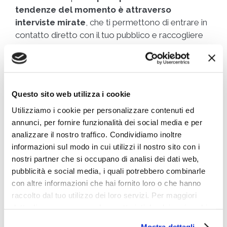
tendenze del momento è attraverso
interviste mirate
, che ti permettono di entrare in
contatto diretto con il tuo pubblico e raccogliere
feedback concreti. Ci sono diversi modi per
condurre queste interviste, e ognuno ha i suoi
vantaggi specifici:
Questo sito web utilizza i cookie
Le
interviste CAWI
(Computer-Assisted
Web Interviewing), ad esempio, si svolgono
Utilizziamo i cookie per personalizzare contenuti ed
online e ti permettono di raggiungere un
annunci, per fornire funzionalità dei social media e per
ampio numero di persone in modo rapido ed
analizzare il nostro traffico. Condividiamo inoltre
economico. Questo approccio è perfetto se
informazioni sul modo in cui utilizzi il nostro sito con i
vuoi ottenere risposte da una vasta audience
nostri partner che si occupano di analisi dei dati web,
pubblicità e social media, i quali potrebbero combinarle
e se il tuo prodotto o servizio si rivolge a
con altre informazioni che hai fornito loro o che hanno
clienti digitali.
raccolto dal tuo utilizzo dei loro servizi. Per maggiori
Le
interviste CATI
(Computer-Assisted
dettagli e per conoscere le caratteristiche dei vari cookie
Telephone Interviewing) sono una scelta
utilizzati si invita a pendere visione
cookie policy
.
eccellente se desideri una conversazione più
Mostra dettagli