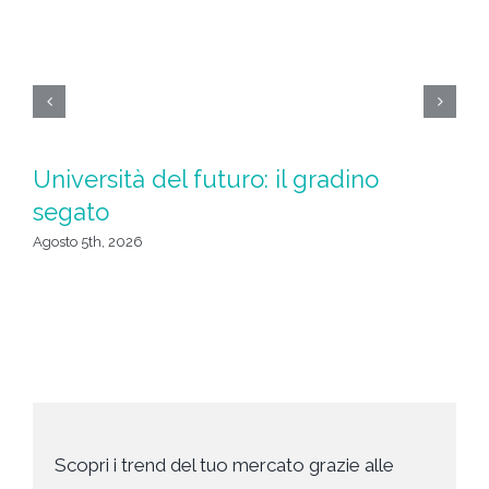
Università del futuro: il gradino
L
segato
c
Agosto 5th, 2026
Ago
Scopri i trend del tuo mercato grazie alle