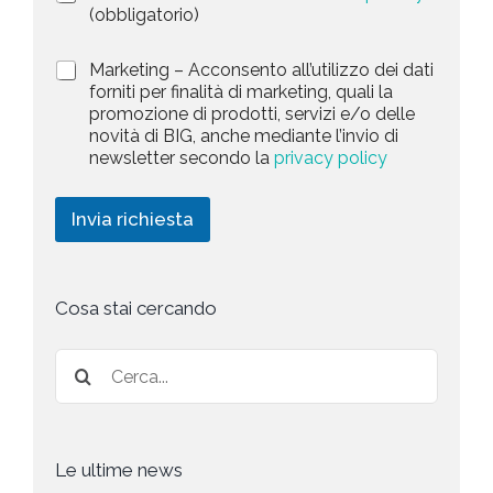
r
n
(obbligatorio)
t
i
e
e
v
d
M
Marketing – Acconsento all’utilizzo dei dati
s
a
e
a
forniti per finalità di marketing, quali la
c
l
+
r
promozione di prodotti, servizi e/o delle
y
l
1
k
novità di BIG, anche mediante l’invio di
P
a
e
newsletter secondo la
privacy policy
o
r
t
l
i
i
i
c
n
Invia richiesta
c
h
g
y
i
*
e
s
t
Cosa stai cercando
a
*
Le ultime news