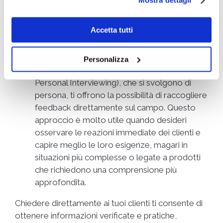
personale e diretta, Grazie al contatto
telefonico, potrai porre domande più
Accetta tutti
dettagliate e approfondire le risposte in
tempo reale, oltre a risolvere eventuali dubbi
o incomprensioni.
Personalizza
Le
interviste CAPI
(Computer-Assisted
Personal Interviewing), che si svolgono di
persona, ti offrono la possibilità di raccogliere
feedback direttamente sul campo. Questo
approccio è molto utile quando desideri
osservare le reazioni immediate dei clienti e
capire meglio le loro esigenze, magari in
situazioni più complesse o legate a prodotti
che richiedono una comprensione più
approfondita.
Chiedere direttamente ai tuoi clienti ti consente di
ottenere informazioni verificate e pratiche,