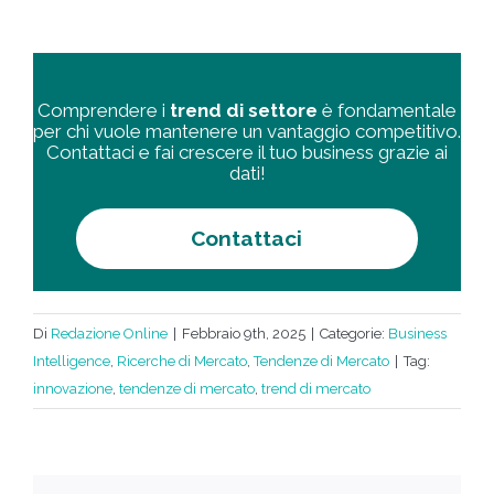
Comprendere i
trend di settore
è fondamentale
per chi vuole mantenere un vantaggio competitivo.
Contattaci e fai crescere il tuo business grazie ai
dati!
Contattaci
Di
Redazione Online
|
Febbraio 9th, 2025
|
Categorie:
Business
Intelligence
,
Ricerche di Mercato
,
Tendenze di Mercato
|
Tag:
innovazione
,
tendenze di mercato
,
trend di mercato