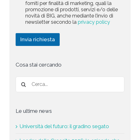
a
forniti per finalità di marketing, quali la
c
l
+
r
promozione di prodotti, servizi e/o delle
y
l
1
k
novità di BIG, anche mediante l’invio di
P
a
e
newsletter secondo la
privacy policy
o
r
t
l
i
i
i
c
n
Invia richiesta
c
h
g
y
i
*
e
s
t
Cosa stai cercando
a
*
Le ultime news
Università del futuro: il gradino segato