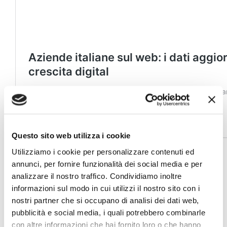
Questo sito web utilizza i cookie
Utilizziamo i cookie per personalizzare contenuti ed
Fare ricerche di mercato su Google
annunci, per fornire funzionalità dei social media e per
analizzare il nostro traffico. Condividiamo inoltre
Trends
informazioni sul modo in cui utilizzi il nostro sito con i
nostri partner che si occupano di analisi dei dati web,
Se in passato, prima dell’avvento di Internet, era
pubblicità e social media, i quali potrebbero combinarle
inevitabile rivolgersi a società di ricerca
con altre informazioni che hai fornito loro o che hanno