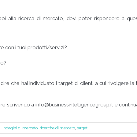
poi alla ricerca di mercato, devi poter rispondere a que
e con i tuoi prodotti/servizi?
to?
e che hai individuato i target di clienti a cui rivolgere la 
ere scrivendo a
info@businessintelligencegroup.it
e continu
g:
indagini di mercato
,
ricerche di mercato
,
target