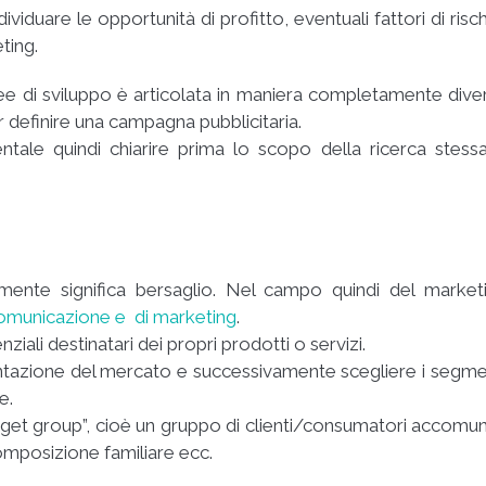
iduare le opportunità di profitto, eventuali fattori di risch
ting.
ree di sviluppo è articolata in maniera completamente dive
er definire una campagna pubblicitaria.
ntale quindi chiarire prima lo scopo della ricerca stess
lmente significa bersaglio. Nel campo quindi del market
comunicazione e di marketing
.
nziali destinatari dei propri prodotti o servizi.
mentazione del mercato e successivamente scegliere i segme
e.
get group”, cioè un gruppo di clienti/consumatori accomun
 composizione familiare ecc.