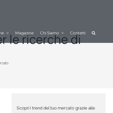
ne
Magazine
Chi Siamo
Contatti
r le ricerche di
ercato
Scopri i trend del tuo mercato grazie alle