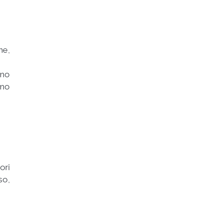
ne,
eno
nno
ori
so,