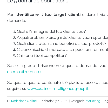
Le 5 domande obbligatorie
Per
identificare il tuo target clienti
e dare il via 
domande:
Qual è l’immagine del tuo cliente tipo?
A quali problemi/bisogni del cliente vuoi risponder
Quali clienti otterranno benefici dai tuoi prodotti?
Ci sono nicchie di mercato a cui puoi far riferimen
Chi sono i tuoi competitor?
Se sei in grado di rispondere a queste domande, vuol dir
ricerca di mercato
.
Se questo questo contenuto ti è piaciuto faccelo sap
seguirci su
www.businessintelligencegroup.it
Di
Redazione Online
|
Febbraio 15th, 2021
|
Categorie:
Marketing
|
Ta