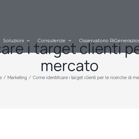
Soluzioni
Consulenze
Osservatorio RiGenerazio
re i target clienti pe
mercato
e
/
Marketing
/
Come identificare i target clienti per le ricerche di m