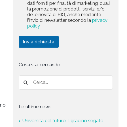
a
dati forniti per finalità di marketing, quali
c
l
+
r
la promozione di prodotti, servizi e/o
y
l
1
k
delle novità di BIG, anche mediante
P
a
e
l’invio di newsletter secondo la
privacy
o
r
t
l
policy
i
i
i
c
n
c
h
g
Invia richiesta
y
i
*
e
s
t
a
Cosa stai cercando
*
rio
Le ultime news
Università del futuro: il gradino segato